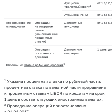
Аукционы
от 1 до 2 
1
«валютный своп»
Аукционы РЕПО
от 1 до 6 
Абсорбирование
Операции
Депозитные
от 1 до 6 
ликвидности
на открытом
аукционы
рынке
(максимальные
процентные
ставки)
Операции
Депозитные
1 день, д
постоянного
операции
действия
5
Справочно:
Ставка рефинансирования
1
Указана процентная ставка по рублевой части;
процентная ставка по валютной части приравнена
к процентным ставкам LIBOR по кредитам на срок
1 день в соответствующих иностранных валютах.
2
Проведение операций приостановлено
с 01.04.2017.