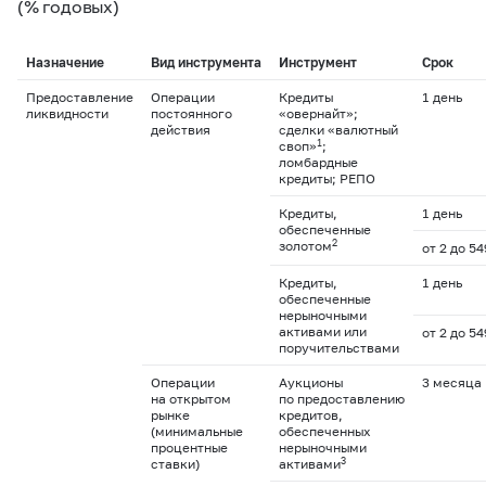
(% годовых)
Назначение
Вид инструмента
Инструмент
Срок
Предоставление
Операции
Кредиты
1 день
ликвидности
постоянного
«овернайт»;
действия
сделки «валютный
1
своп»
;
ломбардные
кредиты; РЕПО
Кредиты,
1 день
обеспеченные
2
золотом
от 2 до 5
Кредиты,
1 день
обеспеченные
нерыночными
активами или
от 2 до 5
поручительствами
Операции
Аукционы
3 месяца
на открытом
по предоставлению
рынке
кредитов,
(минимальные
обеспеченных
процентные
нерыночными
3
ставки)
активами