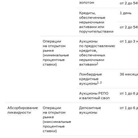
золотом
от 2 до 5
Кредиты,
1 день
обеспеченные
нерыночными
активами или
от 2 до 5
поручительствами
Операции
Аукционы
от 1 до 3 
на открытом
по предоставлению
рынке
кредитов,
(минимальные
обеспеченных
процентные
нерыночными
1
ставки)
активами
Ломбардные
36 месяц
кредитные
1, 2
аукционы
Аукционы РЕПО
от 1 до 6 
и валютный своп
Абсорбирование
Операции
Депозитные
от 1 до 6 
ликвидности
на открытом
аукционы
рынке
(максимальные
процентные
ставки)