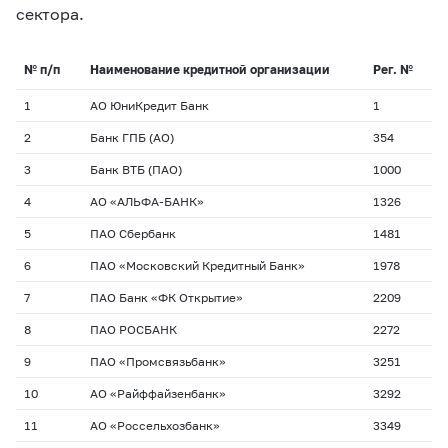
сектора.
№ п/п
Наименование кредитной организации
Рег. №
1
АО ЮниКредит Банк
1
2
Банк ГПБ (АО)
354
3
Банк ВТБ (ПАО)
1000
4
АО «АЛЬФА-БАНК»
1326
5
ПАО Сбербанк
1481
6
ПАО «Московский Кредитный Банк»
1978
7
ПАО Банк «ФК Открытие»
2209
8
ПАО РОСБАНК
2272
9
ПАО «Промсвязьбанк»
3251
10
АО «Райффайзенбанк»
3292
11
АО «Россельхозбанк»
3349