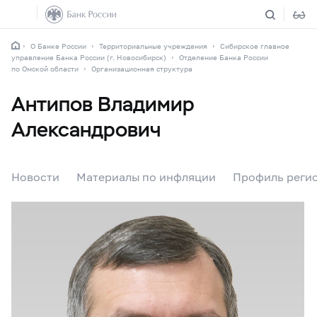
О Банке России
Территориальные учреждения
Сибирское главное
управление Банка России (г. Новосибирск)
Отделение Банка России
по Омской области
Организационная структура
Антипов Владимир
Александрович
Новости
Материалы по инфляции
Профиль реги