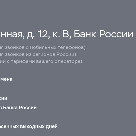
ная, д. 12, к. В, Банк России
ля звонков с мобильных телефонов)
ля звонков из регионов России)
вии с тарифами вашего оператора)
бмена
сии
в Банка России
есенных выходных дней