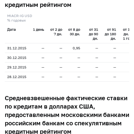
кредитным рейтингом
MIACR-IG USD
% годовых
Дата
1 день
от 2 до
от 8 до
от 31
от 91
от 181
7 дн.
30 дн.
до 90
до 180
дн. до
дн.
дн.
1 года
31.12.2015
—
—
0,95
—
—
—
30.12.2015
—
—
—
—
—
—
29.12.2015
—
—
—
—
—
—
28.12.2015
—
—
—
—
—
—
Средневзвешенные фактические ставки
по кредитам в долларах США,
предоставленным московскими банками
российским банкам со спекулятивным
кредитным рейтингом