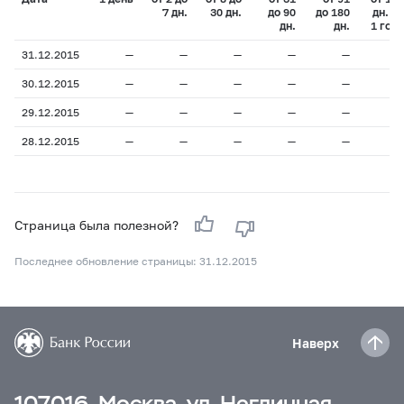
7 дн.
30 дн.
до 90
до 180
дн. до
дн.
дн.
1 года
31.12.2015
—
—
—
—
—
—
30.12.2015
—
—
—
—
—
—
29.12.2015
—
—
—
—
—
—
28.12.2015
—
—
—
—
—
—
Страница была полезной?
Последнее обновление страницы: 31.12.2015
Наверх
107016, Москва, ул. Неглинная,