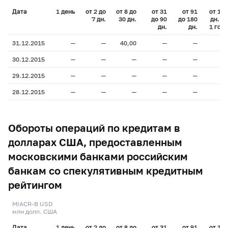
Дата
1 день
от 2 до
от 8 до
от 31
от 91
от 181
7 дн.
30 дн.
до 90
до 180
дн. до
дн.
дн.
1 года
31.12.2015
—
—
40,00
—
—
—
30.12.2015
—
—
—
—
—
—
29.12.2015
—
—
—
—
—
—
28.12.2015
—
—
—
—
—
—
Обороты операций по кредитам в
долларах США, предоставленным
московскими банками российским
банкам со спекулятивным кредитным
рейтингом
MIACR-B USD
млн долл. США
Дата
1 день
от 2 до
от 8 до
от 31
от 91
от 181