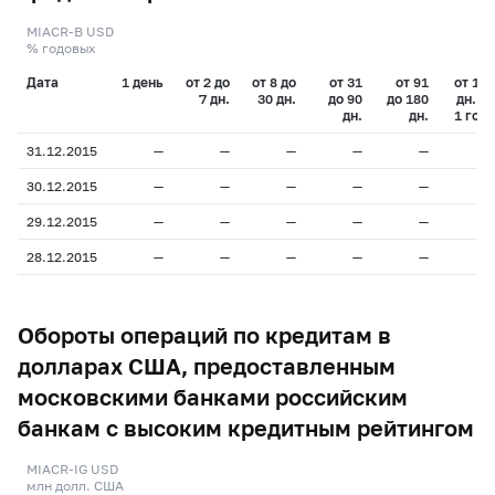
MIACR-B USD
% годовых
Дата
1 день
от 2 до
от 8 до
от 31
от 91
от 181
7 дн.
30 дн.
до 90
до 180
дн. до
дн.
дн.
1 года
31.12.2015
—
—
—
—
—
—
30.12.2015
—
—
—
—
—
—
29.12.2015
—
—
—
—
—
—
28.12.2015
—
—
—
—
—
—
Обороты операций по кредитам в
долларах США, предоставленным
московскими банками российским
банкам с высоким кредитным рейтингом
MIACR-IG USD
млн долл. США