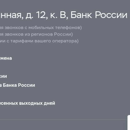
ная, д. 12, к. В, Банк России
ля звонков с мобильных телефонов)
ля звонков из регионов России)
вии с тарифами вашего оператора)
бмена
сии
в Банка России
есенных выходных дней