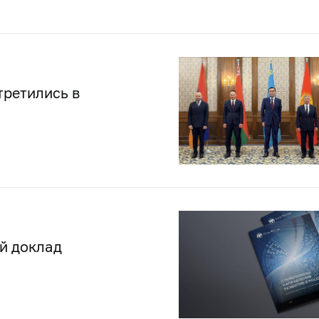
третились в
й доклад