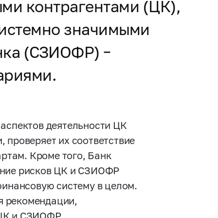
ми контрагентами (ЦК),
системно значимыми
ка (СЗИОФР) –
ариями.
 аспектов деятельности ЦК
, проверяет их соответствие
там. Кроме того, Банк
ание рисков ЦК и СЗИОФР
финансовую систему в целом.
я рекомендации,
 ЦК и СЗИОФР