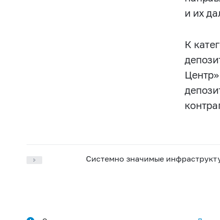
и их д
К кате
депози
Центр»
депози
контра
Системно значимые инфраструкт