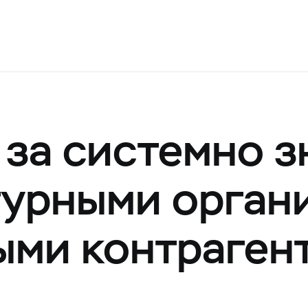
за системно 
турными орган
ыми контраген