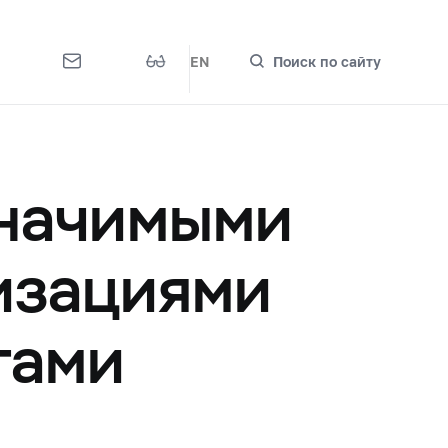
EN
Поиск по сайту
значимыми
изациями
тами