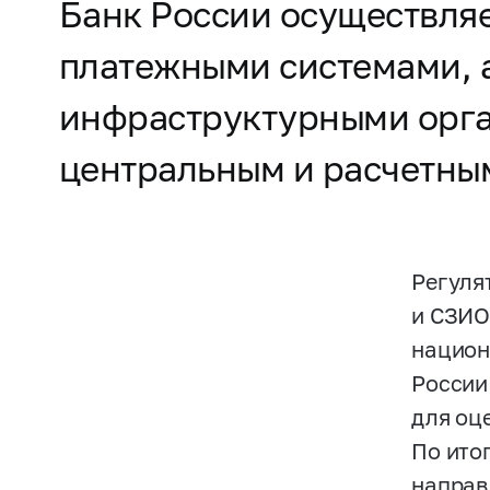
Банк России осуществляе
платежными системами, 
инфраструктурными орга
центральным и расчетны
Регуля
и СЗИО
национ
России
для оц
По ито
направ