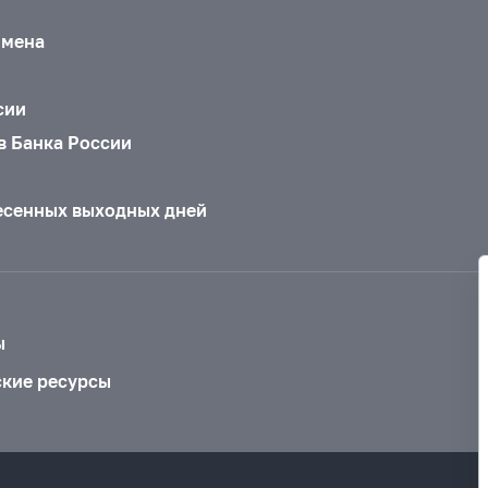
бмена
сии
в Банка России
есенных выходных дней
ы
ские ресурсы