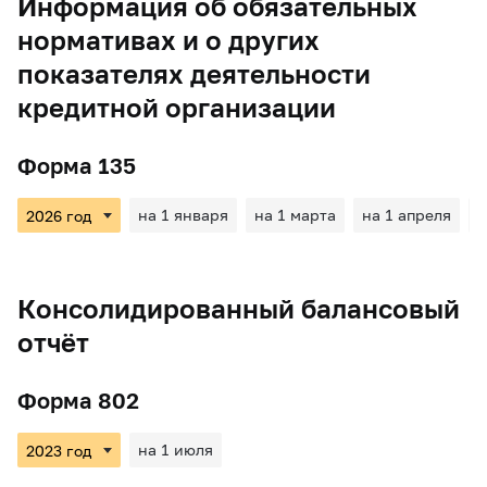
Информация об обязательных
нормативах и о других
показателях деятельности
кредитной организации
Форма 135
на 1 января
на 1 марта
на 1 апреля
н
Консолидированный балансовый
отчёт
Форма 802
на 1 июля