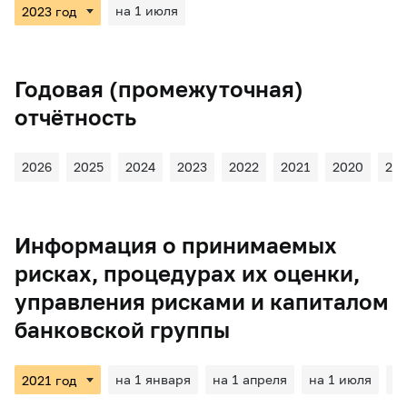
на 1 июля
Годовая (промежуточная)
отчётность
2026
2025
2024
2023
2022
2021
2020
20
Информация о принимаемых
рисках, процедурах их оценки,
управления рисками и капиталом
банковской группы
на 1 января
на 1 апреля
на 1 июля
на