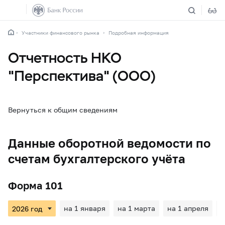
Участники финансового рынка
Подробная информация
Отчетность НКО
"Перспектива" (ООО)
Вернуться к общим сведениям
Данные оборотной ведомости по
счетам бухгалтерского учёта
Форма 101
на 1 января
на 1 марта
на 1 апреля
н