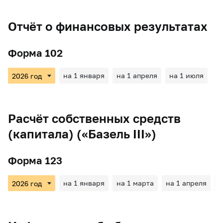
Отчёт о финансовых результатах
Форма 102
на 1 января
на 1 апреля
на 1 июля
Расчёт собственных средств
(капитала) («Базель III»)
Форма 123
на 1 января
на 1 марта
на 1 апреля
н