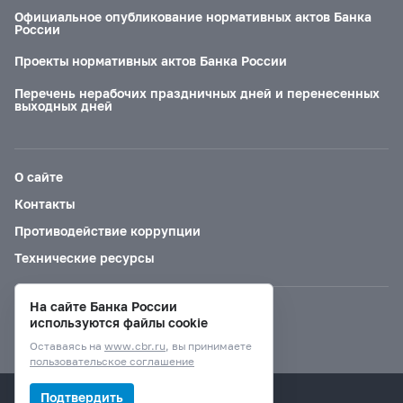
Официальное опубликование нормативных актов Банка
России
Проекты нормативных актов Банка России
Перечень нерабочих праздничных дней и перенесенных
выходных дней
О сайте
Контакты
Противодействие коррупции
Технические ресурсы
На сайте Банка России
Версия для слабовидящих
используются файлы cookie
Оставаясь на
www.cbr.ru
, вы принимаете
пользовательское соглашение
© Банк России, 2000–2026.
Подтвердить