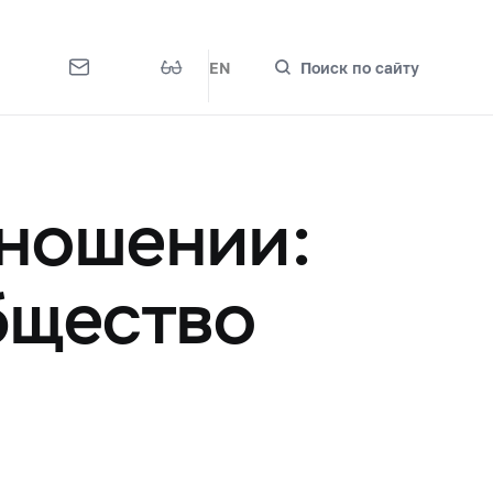
EN
Поиск по сайту
тношении:
бщество