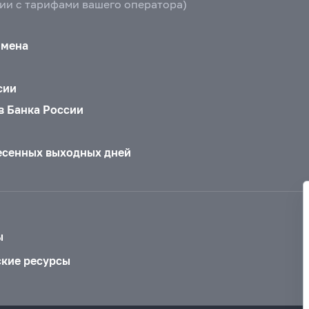
вии с тарифами вашего оператора)
бмена
сии
в Банка России
есенных выходных дней
ы
ские ресурсы