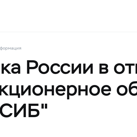
нформация
ка России в о
кционерное о
ЛСИБ"
1