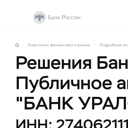
Участники финансового рынка
Подробная и
Решения Бан
Публичное а
"БАНК УРА
ИНН: 27406211