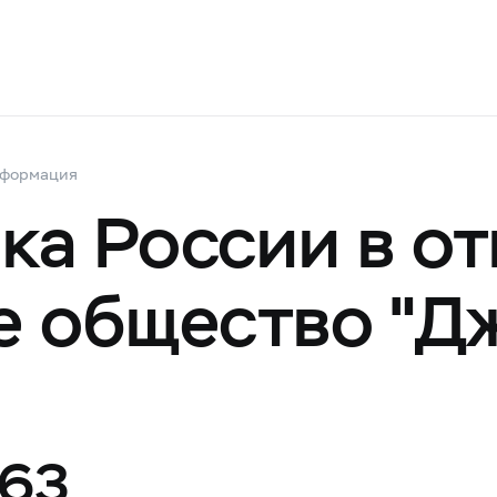
нформация
ка России в о
 общество "Дж
563