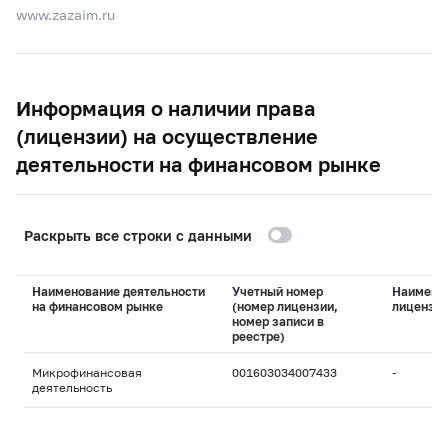
www.zazaim.ru
Информация о наличии права
(лицензии) на осуществление
деятельности на финансовом рынке
Раскрыть все строки с данными
Наименование деятельности
Учетный номер
Наимено
на финансовом рынке
(номер лицензии,
лицензи
номер записи в
реестре)
Микрофинансовая
001603034007433
-
деятельность