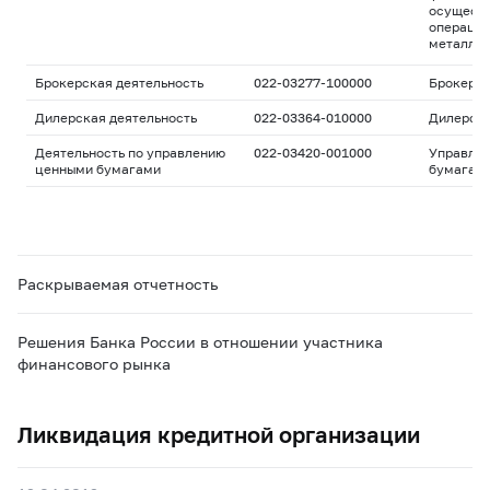
осуществ
операций
металла
Брокерская деятельность
022-03277-100000
Брокерс
Дилерская деятельность
022-03364-010000
Дилерск
Деятельность по управлению
022-03420-001000
Управле
ценными бумагами
бумагам
Раскрываемая отчетность
Решения Банка России в отношении участника
финансового рынка
Ликвидация кредитной организации