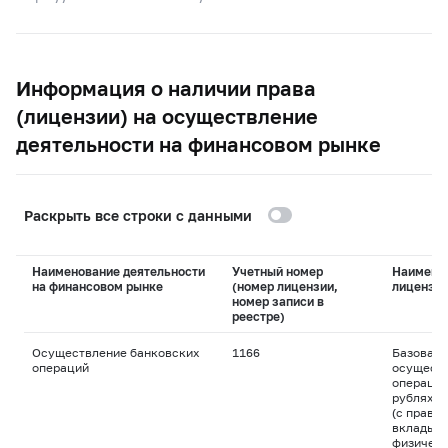
Информация о наличии права
(лицензии) на осуществление
деятельности на финансовом рынке
Раскрыть все строки с данными
Наименование деятельности
Учетный номер
Наимено
на финансовом рынке
(номер лицензии,
лицензи
номер записи в
реестре)
Осуществление банковских
1166
Базовая 
операций
осуществ
операций
рублях и
(с право
вклады д
физическ