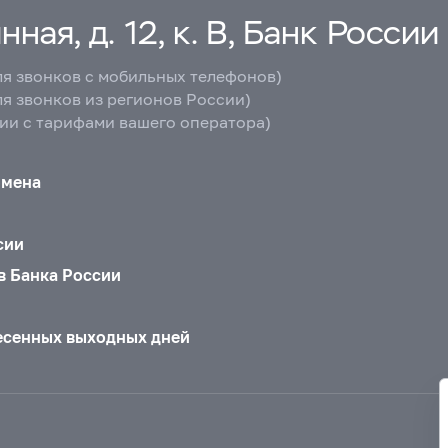
ная, д. 12, к. В, Банк России
ля звонков с мобильных телефонов)
ля звонков из регионов России)
вии с тарифами вашего оператора)
бмена
сии
в Банка России
есенных выходных дней