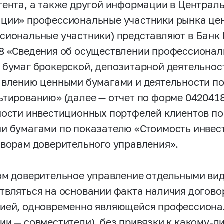
гента, а также другой информации в Централ
ции» профессиональные участники рынка цен
сиональные участники) представляют в Банк 
8 «Сведения об осуществлении профессионал
 бумаг брокерской, депозитарной деятельнос
авлению ценными бумагами и деятельности п
ьтированию» (далее — отчет по форме 042041
мости инвестиционных портфелей клиентов по
и бумагами по показателю «Стоимость инве
оворам доверительного управления».
ом доверительное управление отдельными ви
твляться на основании факта наличия догов
ией, одновременно являющейся профессиона
ии — совместители), без привязки к какому-л