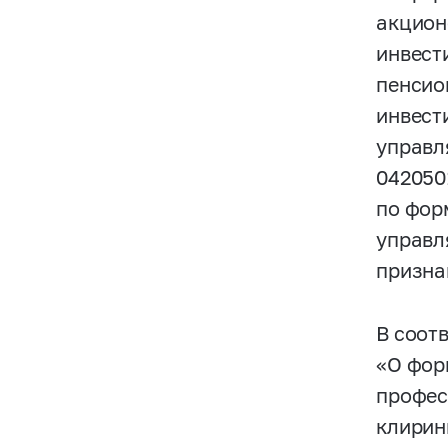
акцион
инвест
пенсио
инвест
управл
042050
по фор
управл
призна
В соот
«О фор
профес
клирин