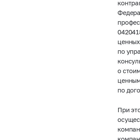
контра
Федера
профес
042041
ценных
по упр
консул
о стои
ценным
по дог
При эт
осущес
компан
компан