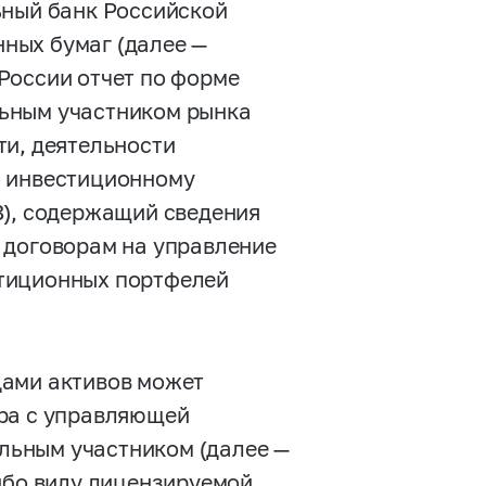
ьный банк Российской
ных бумаг (далее —
России отчет по форме
ьным участником рынка
ти, деятельности
о инвестиционному
8), содержащий сведения
 договорам на управление
стиционных портфелей
дами активов может
ора с управляющей
льным участником (далее —
ибо виду лицензируемой