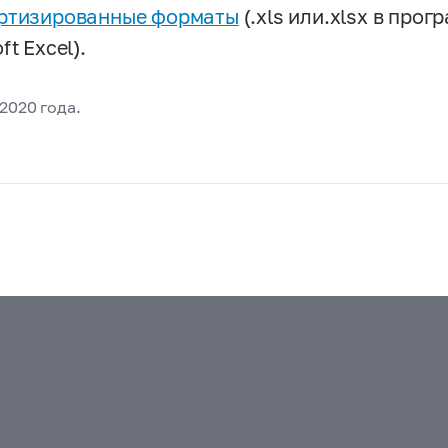
ртизированные форматы
(.xls или.xlsx в про
ft Excel).
 2020 года.