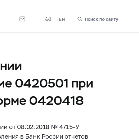
EN
Поиск по сайту
ении
ме 0420501 при
форме 0420418
сии
от 08.02.2018
№
4715-У
вления в Банк России отчетов