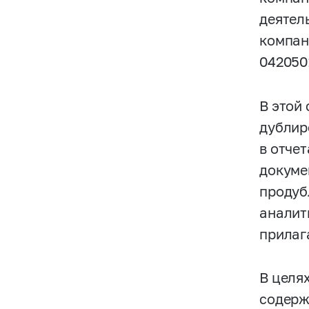
деятел
компан
042050
В этой
дублир
в отче
докуме
продуб
аналит
прилаг
В целя
содерж