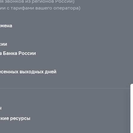
ля звонков из регионов России)
вии с тарифами вашего оператора)
бмена
сии
в Банка России
есенных выходных дней
ы
ские ресурсы