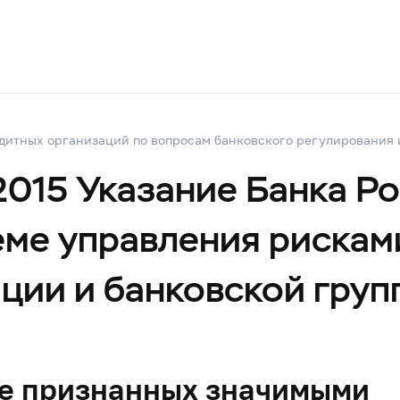
дитных организаций по вопросам банковского регулирования 
2015 Указание Банка Р
еме управления рискам
ции и банковской груп
не признанных значимыми