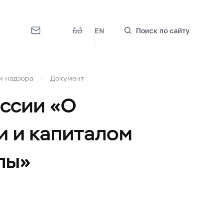
EN
Поиск по сайту
и надзора
Документ
оссии «О
и и капиталом
пы»