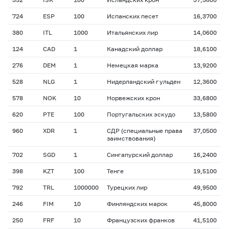
724
ESP
100
Испанских песет
16,3700
380
ITL
1000
Итальянских лир
14,0600
124
CAD
1
Канадский доллар
18,6100
276
DEM
1
Немецкая марка
13,9200
528
NLG
1
Нидерландский гульден
12,3600
578
NOK
10
Норвежских крон
33,6800
620
PTE
100
Португальских эскудо
13,5800
960
XDR
1
СДР (специальные права
37,0500
заимствования)
702
SGD
1
Сингапурский доллар
16,2400
398
KZT
100
Тенге
19,5100
792
TRL
1000000
Турецких лир
49,9500
246
FIM
10
Финляндских марок
45,8000
250
FRF
10
Французских франков
41,5100