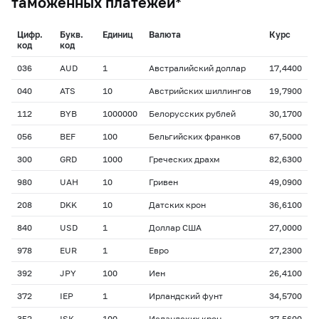
таможенных платежей*
Цифр.
Букв.
Единиц
Валюта
Курс
код
код
036
AUD
1
Австралийский доллар
17,4400
040
ATS
10
Австрийских шиллингов
19,7900
112
BYB
1000000
Белoрусских рублей
30,1700
056
BEF
100
Бельгийских франков
67,5000
300
GRD
1000
Греческих драхм
82,6300
980
UAH
10
Гривен
49,0900
208
DKK
10
Датских крон
36,6100
840
USD
1
Доллар США
27,0000
978
EUR
1
Евро
27,2300
392
JPY
100
Иен
26,4100
372
IEP
1
Ирландский фунт
34,5700
352
ISK
100
Исландских крон
37,5600