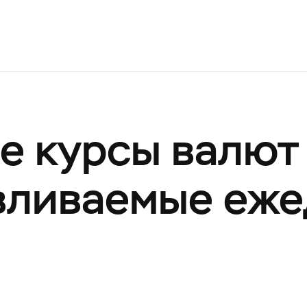
 курсы валют
авливаемые еж