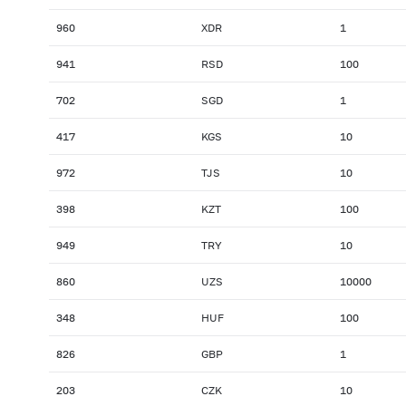
960
XDR
1
941
RSD
100
702
SGD
1
417
KGS
10
972
TJS
10
398
KZT
100
949
TRY
10
860
UZS
10000
348
HUF
100
826
GBP
1
203
CZK
10