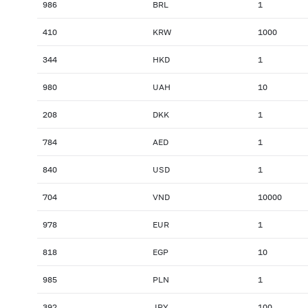
986
BRL
1
410
KRW
1000
344
HKD
1
980
UAH
10
208
DKK
1
784
AED
1
840
USD
1
704
VND
10000
978
EUR
1
818
EGP
10
985
PLN
1
392
JPY
100