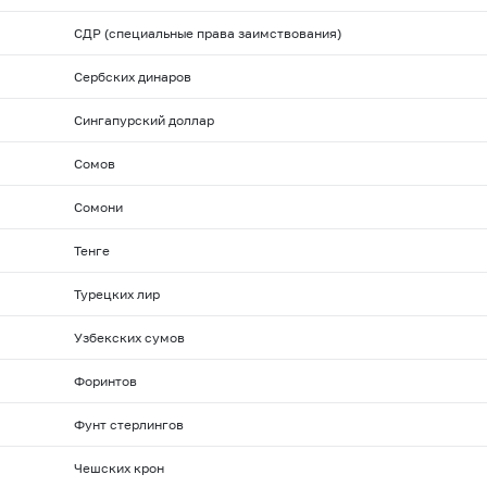
СДР (специальные права заимствования)
Сербских динаров
Сингапурский доллар
Сомов
Сомони
Тенге
Турецких лир
Узбекских сумов
Форинтов
Фунт стерлингов
Чешских крон