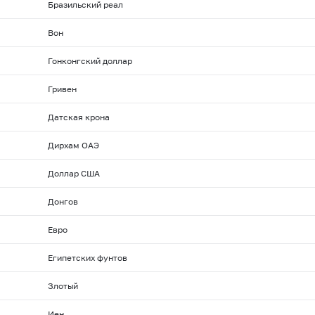
Бразильский реал
Вон
Гонконгский доллар
Гривен
Датская крона
Дирхам ОАЭ
Доллар США
Донгов
Евро
Египетских фунтов
Злотый
Иен