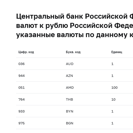
Центральный банк Российской 
валют к рублю Российской Феде
указанные валюты по данному 
Цифр. код
Букв. код
Единиц
036
AUD
1
944
AZN
1
051
AMD
100
764
THB
10
933
BYN
1
975
BGN
1