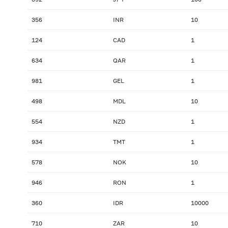
356
INR
10
124
CAD
1
634
QAR
1
981
GEL
1
498
MDL
10
554
NZD
1
934
TMT
1
578
NOK
10
946
RON
1
360
IDR
10000
710
ZAR
10