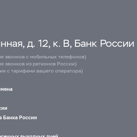
ная, д. 12, к. В, Банк России
ля звонков с мобильных телефонов)
ля звонков из регионов России)
вии с тарифами вашего оператора)
бмена
сии
в Банка России
есенных выходных дней