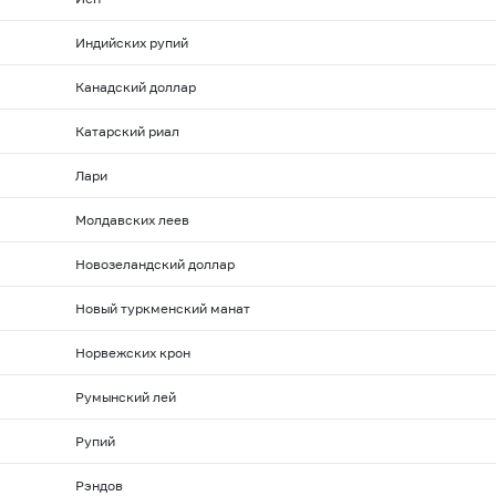
Индийских рупий
Канадский доллар
Катарский риал
Лари
Молдавских леев
Новозеландский доллар
Новый туркменский манат
Норвежских крон
Румынский лей
Рупий
Рэндов