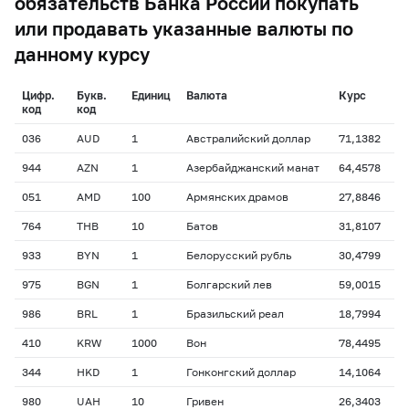
обязательств Банка России покупать
или продавать указанные валюты по
данному курсу
Цифр.
Букв.
Единиц
Валюта
Курс
код
код
036
AUD
1
Австралийский доллар
71,1382
944
AZN
1
Азербайджанский манат
64,4578
051
AMD
100
Армянских драмов
27,8846
764
THB
10
Батов
31,8107
933
BYN
1
Белорусский рубль
30,4799
975
BGN
1
Болгарский лев
59,0015
986
BRL
1
Бразильский реал
18,7994
410
KRW
1000
Вон
78,4495
344
HKD
1
Гонконгский доллар
14,1064
980
UAH
10
Гривен
26,3403