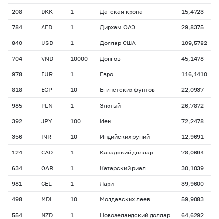
208
DKK
1
Датская крона
15,4723
784
AED
1
Дирхам ОАЭ
29,8375
840
USD
1
Доллар США
109,5782
704
VND
10000
Донгов
45,1478
978
EUR
1
Евро
116,1410
818
EGP
10
Египетских фунтов
22,0937
985
PLN
1
Злотый
26,7872
392
JPY
100
Иен
72,2478
356
INR
10
Индийских рупий
12,9691
124
CAD
1
Канадский доллар
78,0694
634
QAR
1
Катарский риал
30,1039
981
GEL
1
Лари
39,9600
498
MDL
10
Молдавских леев
59,9083
554
NZD
1
Новозеландский доллар
64,6292