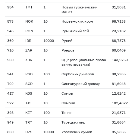
934
TMT
1
Новый туркменский
31,3081
манат
578
NOK
10
Норвежских крон
98,7138
946
RON
1
Румынский лей
23,2162
360
IDR
10000
Рупий
68,7873
710
ZAR
10
Рэндов
60,0409
960
XDR
1
СДР (специальные права
143,9759
заимствования)
941
RSD
100
Сербских динаров
98,7965
702
SGD
1
Сингапурский доллар
81,6043
417
KGS
10
Сомов
12,6242
972
TJS
10
Сомони
102,4622
398
KZT
100
Тенге
21,9371
949
TRY
10
Турецких лир
31,6664
860
UZS
10000
Узбекских сумов
85,2856