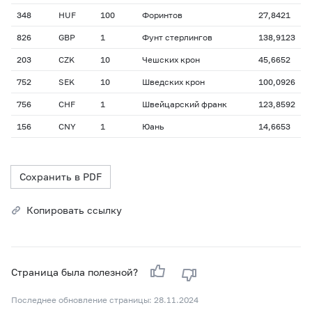
348
HUF
100
Форинтов
27,8421
826
GBP
1
Фунт стерлингов
138,9123
203
CZK
10
Чешских крон
45,6652
752
SEK
10
Шведских крон
100,0926
756
CHF
1
Швейцарский франк
123,8592
156
CNY
1
Юань
14,6653
Сохранить в PDF
Копировать ссылку
Страница была полезной?
Последнее обновление страницы: 28.11.2024