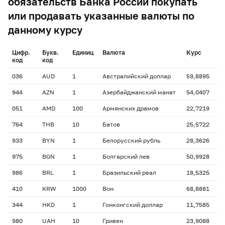
обязательств Банка России покупать
или продавать указанные валюты по
данному курсу
Цифр.
Букв.
Единиц
Валюта
Курс
код
код
036
AUD
1
Австралийский доллар
59,8895
944
AZN
1
Азербайджанский манат
54,0407
051
AMD
100
Армянских драмов
22,7219
764
THB
10
Батов
25,5722
933
BYN
1
Белорусский рубль
28,3626
975
BGN
1
Болгарский лев
50,9928
986
BRL
1
Бразильский реал
18,5325
410
KRW
1000
Вон
68,8881
344
HKD
1
Гонконгский доллар
11,7585
980
UAH
10
Гривен
23,9088