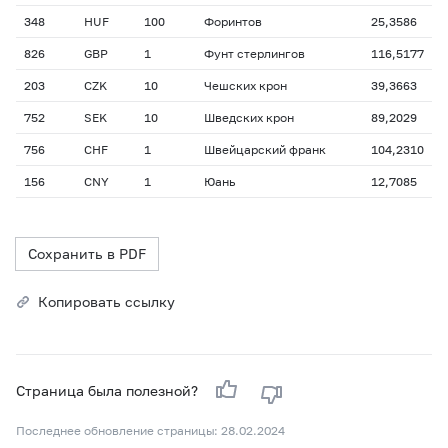
348
HUF
100
Форинтов
25,3586
826
GBP
1
Фунт стерлингов
116,5177
203
CZK
10
Чешских крон
39,3663
752
SEK
10
Шведских крон
89,2029
756
CHF
1
Швейцарский франк
104,2310
156
CNY
1
Юань
12,7085
Сохранить в PDF
Копировать ссылку
Страница была полезной?
Последнее обновление страницы: 28.02.2024