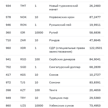
934
TMT
1
Новый туркменский
26,2483
манат
578
NOK
10
Норвежских крон
87,2477
946
RON
1
Румынский лей
19,9911
360
IDR
10000
Рупий
58,6836
710
ZAR
10
Рэндов
47,8645
960
XDR
1
СДР (специальные права
122,0501
заимствования)
941
RSD
100
Сербских динаров
84,9041
702
SGD
1
Сингапурский доллар
68,2839
417
KGS
10
Сомов
10,2727
972
TJS
10
Сомони
83,8391
398
KZT
100
Тенге
20,4659
949
TRY
10
Турецких лир
29,5383
860
UZS
10000
Узбекских сумов
73,4953