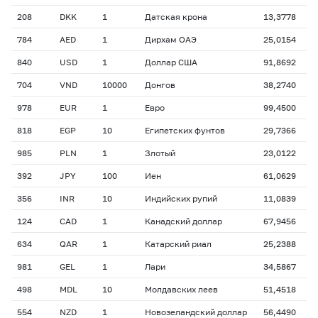
208
DKK
1
Датская крона
13,3778
784
AED
1
Дирхам ОАЭ
25,0154
840
USD
1
Доллар США
91,8692
704
VND
10000
Донгов
38,2740
978
EUR
1
Евро
99,4500
818
EGP
10
Египетских фунтов
29,7366
985
PLN
1
Злотый
23,0122
392
JPY
100
Иен
61,0629
356
INR
10
Индийских рупий
11,0839
124
CAD
1
Канадский доллар
67,9456
634
QAR
1
Катарский риал
25,2388
981
GEL
1
Лари
34,5867
498
MDL
10
Молдавских леев
51,4518
554
NZD
1
Новозеландский доллар
56,4490