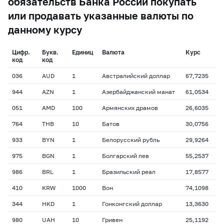
обязательств Банка России покупать
или продавать указанные валюты по
данному курсу
Цифр.
Букв.
Единиц
Валюта
Курс
код
код
036
AUD
1
Австралийский доллар
67,7235
944
AZN
1
Азербайджанский манат
61,0534
051
AMD
100
Армянских драмов
26,6035
764
THB
10
Батов
30,0756
933
BYN
1
Белорусский рубль
29,9264
975
BGN
1
Болгарский лев
55,2537
986
BRL
1
Бразильский реал
17,8577
410
KRW
1000
Вон
74,1098
344
HKD
1
Гонконгский доллар
13,3630
980
UAH
10
Гривен
25,1192