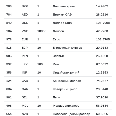
208
DKK
1
Датская крона
14,4907
784
AED
1
Дирхам ОАЭ
28,2616
840
USD
1
Доллар США
103,7908
704
VND
10000
Донгов
42,7263
978
EUR
1
Евро
108,8705
818
EGP
10
Египетских фунтов
20,9183
985
PLN
1
Злотый
25,1328
392
JPY
100
Иен
67,3092
356
INR
10
Индийских рупий
12,3153
124
CAD
1
Канадский доллар
74,2477
634
QAR
1
Катарский риал
28,5140
981
GEL
1
Лари
37,9020
498
MDL
10
Молдавских леев
56,9384
554
NZD
1
Новозеландский доллар
60,8525