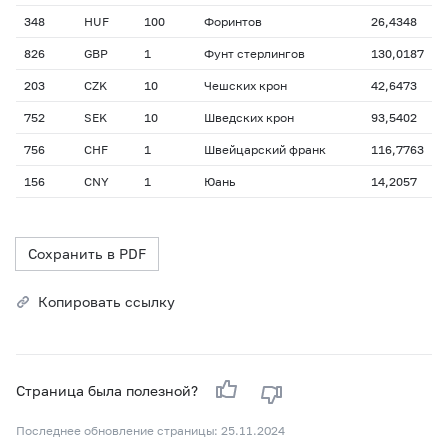
348
HUF
100
Форинтов
26,4348
826
GBP
1
Фунт стерлингов
130,0187
203
CZK
10
Чешских крон
42,6473
752
SEK
10
Шведских крон
93,5402
756
CHF
1
Швейцарский франк
116,7763
156
CNY
1
Юань
14,2057
Сохранить в PDF
Копировать ссылку
Страница была полезной?
Последнее обновление страницы: 25.11.2024