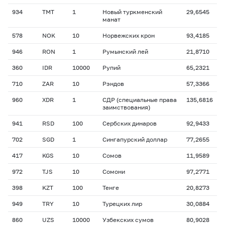
934
TMT
1
Новый туркменский
29,6545
манат
578
NOK
10
Норвежских крон
93,4185
946
RON
1
Румынский лей
21,8710
360
IDR
10000
Рупий
65,2321
710
ZAR
10
Рэндов
57,3366
960
XDR
1
СДР (специальные права
135,6816
заимствования)
941
RSD
100
Сербских динаров
92,9433
702
SGD
1
Сингапурский доллар
77,2655
417
KGS
10
Сомов
11,9589
972
TJS
10
Сомони
97,2771
398
KZT
100
Тенге
20,8273
949
TRY
10
Турецких лир
30,0884
860
UZS
10000
Узбекских сумов
80,9028