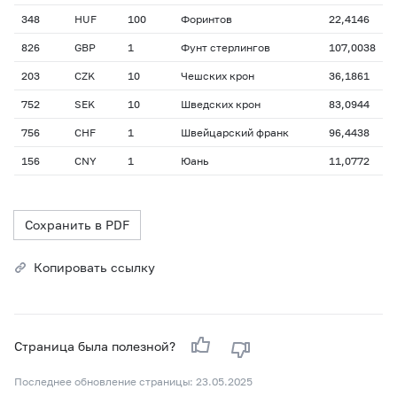
348
HUF
100
Форинтов
22,4146
826
GBP
1
Фунт стерлингов
107,0038
203
CZK
10
Чешских крон
36,1861
752
SEK
10
Шведских крон
83,0944
756
CHF
1
Швейцарский франк
96,4438
156
CNY
1
Юань
11,0772
Сохранить в PDF
Копировать ссылку
Страница была полезной?
Последнее обновление страницы: 23.05.2025