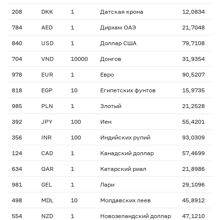
208
DKK
1
Датская крона
12,0834
784
AED
1
Дирхам ОАЭ
21,7048
840
USD
1
Доллар США
79,7108
704
VND
10000
Донгов
31,9354
978
EUR
1
Евро
90,5207
818
EGP
10
Египетских фунтов
15,9735
985
PLN
1
Злотый
21,2528
392
JPY
100
Иен
55,4201
356
INR
100
Индийских рупий
93,0309
124
CAD
1
Канадский доллар
57,4699
634
QAR
1
Катарский риал
21,8986
981
GEL
1
Лари
29,1096
498
MDL
10
Молдавских леев
45,8912
554
NZD
1
Новозеландский доллар
47,1210