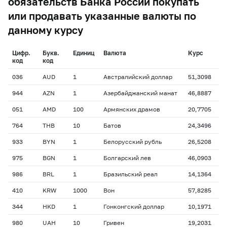
обязательств Банка России покупать
или продавать указанные валюты по
данному курсу
Цифр.
Букв.
Единиц
Валюта
Курс
код
код
036
AUD
1
Австралийский доллар
51,3098
944
AZN
1
Азербайджанский манат
46,8887
051
AMD
100
Армянских драмов
20,7705
764
THB
10
Батов
24,3496
933
BYN
1
Белорусский рубль
26,5208
975
BGN
1
Болгарский лев
46,0903
986
BRL
1
Бразильский реал
14,1364
410
KRW
1000
Вон
57,8285
344
HKD
1
Гонконгский доллар
10,1971
980
UAH
10
Гривен
19,2031