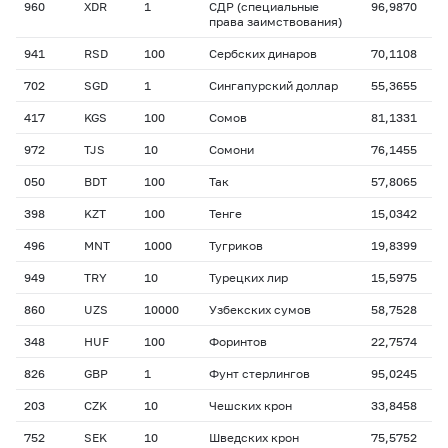
960
XDR
1
СДР (специальные
96,9870
права заимствования)
941
RSD
100
Сербских динаров
70,1108
702
SGD
1
Сингапурский доллар
55,3655
417
KGS
100
Сомов
81,1331
972
TJS
10
Сомони
76,1455
050
BDT
100
Так
57,8065
398
KZT
100
Тенге
15,0342
496
MNT
1000
Тугриков
19,8399
949
TRY
10
Турецких лир
15,5975
860
UZS
10000
Узбекских сумов
58,7528
348
HUF
100
Форинтов
22,7574
826
GBP
1
Фунт стерлингов
95,0245
203
CZK
10
Чешских крон
33,8458
752
SEK
10
Шведских крон
75,5752