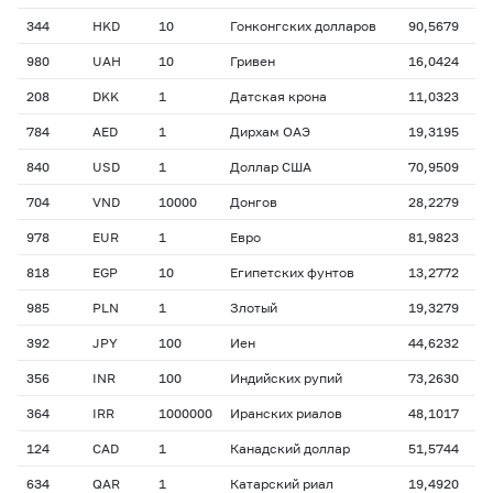
344
HKD
10
Гонконгских долларов
90,5679
980
UAH
10
Гривен
16,0424
208
DKK
1
Датская крона
11,0323
784
AED
1
Дирхам ОАЭ
19,3195
840
USD
1
Доллар США
70,9509
704
VND
10000
Донгов
28,2279
978
EUR
1
Евро
81,9823
818
EGP
10
Египетских фунтов
13,2772
985
PLN
1
Злотый
19,3279
392
JPY
100
Иен
44,6232
356
INR
100
Индийских рупий
73,2630
364
IRR
1000000
Иранских риалов
48,1017
124
CAD
1
Канадский доллар
51,5744
634
QAR
1
Катарский риал
19,4920