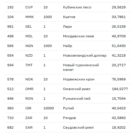
192
CUP
10
Кубинских песо
29,5629
104
MMK
1000
Кьятов
33,7861
981
GEL
1
Лари
26,5158
498
MDL
10
Молдавских леев
40,9709
566
NGN
1000
Найр
51,6430
554
NZD
1
Новозеландский доллар
41,3218
934
TMT
1
Новый туркменский
20,2717
манат
578
NOK
10
Норвежских крон
76,5969
512
OMR
1
Оманский риал
184,5277
946
RON
1
Румынский лей
15,7044
360
IDR
10000
Рупий
40,0423
710
ZAR
10
Рэндов
42,5860
682
SAR
1
Саудовский риял
18,9202