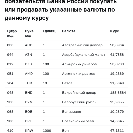
обязательств Банка России покупать
или продавать указанные валюты по
данному курсу
Цифр.
Букв.
Единиц
Валюта
Курс
код
код
036
AUD
1
Австралийский доллар
50,3964
944
AZN
1
Азербайджанский манат
41,7358
012
DZD
100
Алжирских динаров
53,3733
051
AMD
100
Армянских драмов
19,2869
764
THB
10
Батов
21,6849
048
BHD
1
Бахрейнский динар
188,6584
933
BYN
1
Белорусский рубль
25,9855
068
BOB
1
Боливиано
10,2679
986
BRL
1
Бразильский реал
14,0845
410
KRW
1000
Вон
47,1811