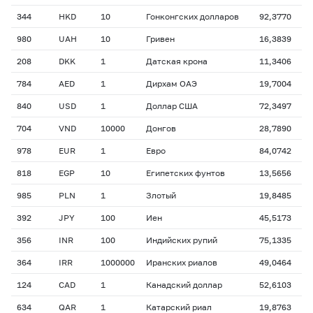
344
HKD
10
Гонконгских долларов
92,3770
980
UAH
10
Гривен
16,3839
208
DKK
1
Датская крона
11,3406
784
AED
1
Дирхам ОАЭ
19,7004
840
USD
1
Доллар США
72,3497
704
VND
10000
Донгов
28,7890
978
EUR
1
Евро
84,0742
818
EGP
10
Египетских фунтов
13,5656
985
PLN
1
Злотый
19,8485
392
JPY
100
Иен
45,5173
356
INR
100
Индийских рупий
75,1335
364
IRR
1000000
Иранских риалов
49,0464
124
CAD
1
Канадский доллар
52,6103
634
QAR
1
Катарский риал
19,8763