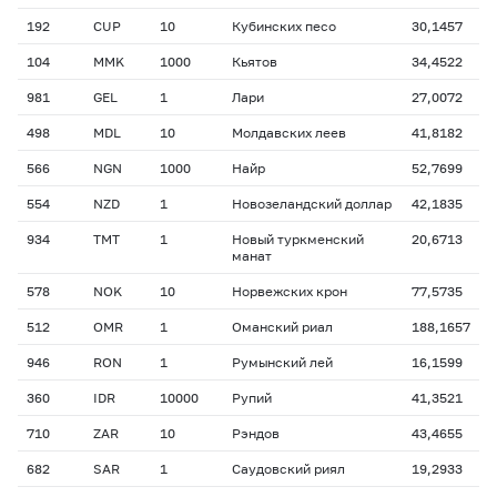
192
CUP
10
Кубинских песо
30,1457
104
MMK
1000
Кьятов
34,4522
981
GEL
1
Лари
27,0072
498
MDL
10
Молдавских леев
41,8182
566
NGN
1000
Найр
52,7699
554
NZD
1
Новозеландский доллар
42,1835
934
TMT
1
Новый туркменский
20,6713
манат
578
NOK
10
Норвежских крон
77,5735
512
OMR
1
Оманский риал
188,1657
946
RON
1
Румынский лей
16,1599
360
IDR
10000
Рупий
41,3521
710
ZAR
10
Рэндов
43,4655
682
SAR
1
Саудовский риял
19,2933