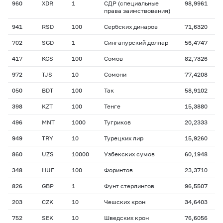
960
XDR
1
СДР (специальные
98,9961
права заимствования)
941
RSD
100
Сербских динаров
71,6320
702
SGD
1
Сингапурский доллар
56,4747
417
KGS
100
Сомов
82,7326
972
TJS
10
Сомони
77,4208
050
BDT
100
Так
58,9102
398
KZT
100
Тенге
15,3880
496
MNT
1000
Тугриков
20,2333
949
TRY
10
Турецких лир
15,9260
860
UZS
10000
Узбекских сумов
60,1948
348
HUF
100
Форинтов
23,3710
826
GBP
1
Фунт стерлингов
96,5507
203
CZK
10
Чешских крон
34,6403
752
SEK
10
Шведских крон
76,6056