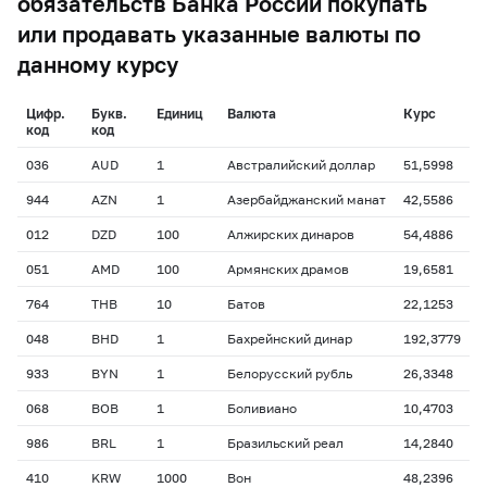
обязательств Банка России покупать
или продавать указанные валюты по
данному курсу
Цифр.
Букв.
Единиц
Валюта
Курс
код
код
036
AUD
1
Австралийский доллар
51,5998
944
AZN
1
Азербайджанский манат
42,5586
012
DZD
100
Алжирских динаров
54,4886
051
AMD
100
Армянских драмов
19,6581
764
THB
10
Батов
22,1253
048
BHD
1
Бахрейнский динар
192,3779
933
BYN
1
Белорусский рубль
26,3348
068
BOB
1
Боливиано
10,4703
986
BRL
1
Бразильский реал
14,2840
410
KRW
1000
Вон
48,2396