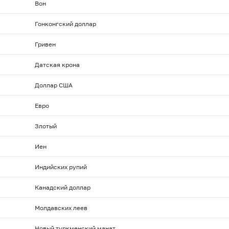
Вон
Гонконгский доллар
Гривен
Датская крона
Доллар США
Евро
Злотый
Иен
Индийских рупий
Канадский доллар
Молдавских леев
Новый туркменский манат