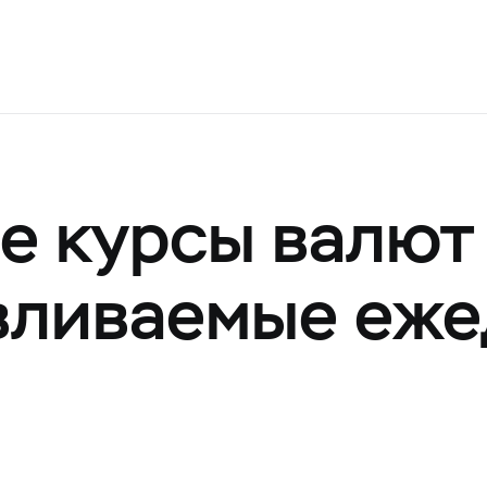
 курсы валют
авливаемые еж