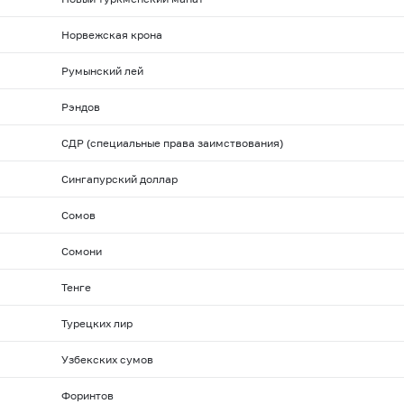
Норвежская крона
Румынский лей
Рэндов
СДР (специальные права заимствования)
Сингапурский доллар
Сомов
Сомони
Тенге
Турецких лир
Узбекских сумов
Форинтов