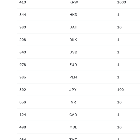
410
KRW
1000
344
HKD
1
980
UAH
10
208
DKK
1
840
USD
1
978
EUR
1
985
PLN
1
392
JPY
100
356
INR
10
124
CAD
1
498
MDL
10
934
TMT
1