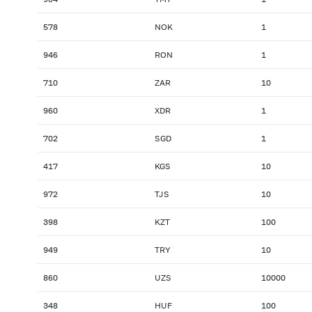
578
NOK
1
946
RON
1
710
ZAR
10
960
XDR
1
702
SGD
1
417
KGS
10
972
TJS
10
398
KZT
100
949
TRY
10
860
UZS
10000
348
HUF
100