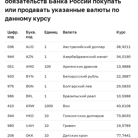
обязательств Банка России покупать
или продавать указанные валюты по
данному курсу
Цифр.
Букв.
Единиц
Валюта
Курс
код
код
036
AUD
1
Австралийский доллар
38,9211
944
AZN
1
Азербайджанский манат
34,0190
051
AMD
100
Армянских драмов
13,9888
933
BYN
1
Белорусский рубль
22,3887
975
BGN
1
Болгарский лев
29,5833
986
BRL
1
Бразильский реал
10,5988
410
KRW
1000
Вон
43,6108
344
HKD
10
Гонконгских долларов
73,8033
980
UAH
10
Гривен
19,5789
208
DKK
10
Датских крон
77,7441