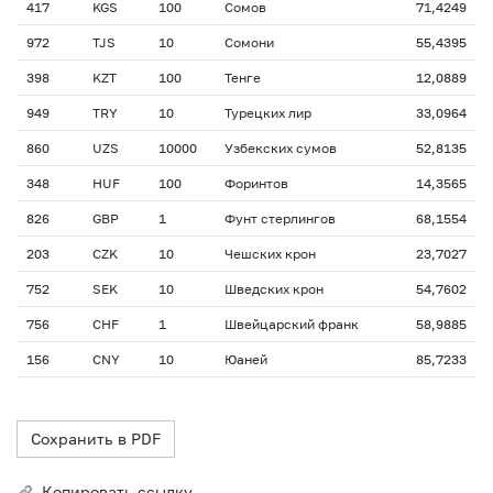
417
KGS
100
Сомов
71,4249
972
TJS
10
Сомони
55,4395
398
KZT
100
Тенге
12,0889
949
TRY
10
Турецких лир
33,0964
860
UZS
10000
Узбекских сумов
52,8135
348
HUF
100
Форинтов
14,3565
826
GBP
1
Фунт стерлингов
68,1554
203
CZK
10
Чешских крон
23,7027
752
SEK
10
Шведских крон
54,7602
756
CHF
1
Швейцарский франк
58,9885
156
CNY
10
Юаней
85,7233
Сохранить в PDF
Копировать ссылку