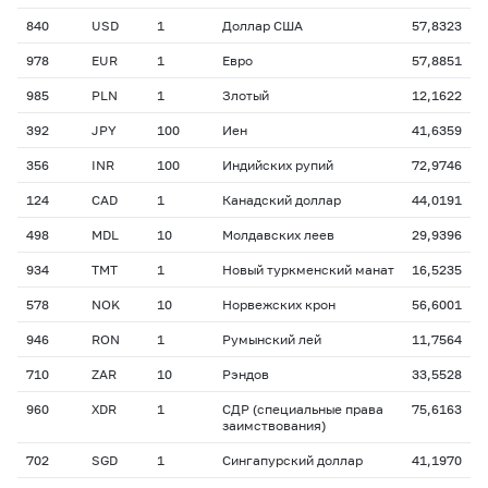
840
USD
1
Доллар США
57,8323
978
EUR
1
Евро
57,8851
985
PLN
1
Злотый
12,1622
392
JPY
100
Иен
41,6359
356
INR
100
Индийских рупий
72,9746
124
CAD
1
Канадский доллар
44,0191
498
MDL
10
Молдавских леев
29,9396
934
TMT
1
Новый туркменский манат
16,5235
578
NOK
10
Норвежских крон
56,6001
946
RON
1
Румынский лей
11,7564
710
ZAR
10
Рэндов
33,5528
960
XDR
1
СДР (специальные права
75,6163
заимствования)
702
SGD
1
Сингапурский доллар
41,1970