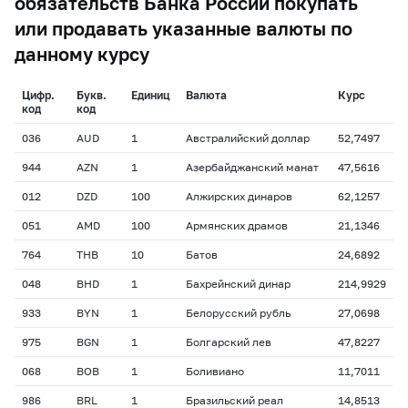
обязательств Банка России покупать
или продавать указанные валюты по
данному курсу
Цифр.
Букв.
Единиц
Валюта
Курс
код
код
036
AUD
1
Австралийский доллар
52,7497
944
AZN
1
Азербайджанский манат
47,5616
012
DZD
100
Алжирских динаров
62,1257
051
AMD
100
Армянских драмов
21,1346
764
THB
10
Батов
24,6892
048
BHD
1
Бахрейнский динар
214,9929
933
BYN
1
Белорусский рубль
27,0698
975
BGN
1
Болгарский лев
47,8227
068
BOB
1
Боливиано
11,7011
986
BRL
1
Бразильский реал
14,8513