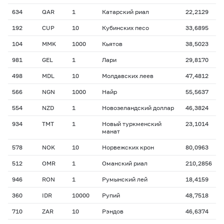
634
QAR
1
Катарский риал
22,2129
192
CUP
10
Кубинских песо
33,6895
104
MMK
1000
Кьятов
38,5023
981
GEL
1
Лари
29,8170
498
MDL
10
Молдавских леев
47,4812
566
NGN
1000
Найр
55,5637
554
NZD
1
Новозеландский доллар
46,3824
934
TMT
1
Новый туркменский
23,1014
манат
578
NOK
10
Норвежских крон
80,0963
512
OMR
1
Оманский риал
210,2856
946
RON
1
Румынский лей
18,4159
360
IDR
10000
Рупий
48,7518
710
ZAR
10
Рэндов
46,6374