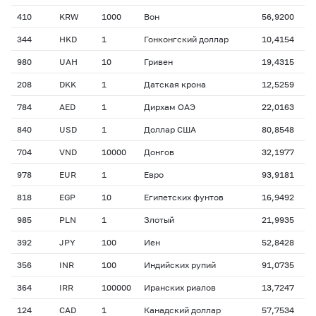
410
KRW
1000
Вон
56,9200
344
HKD
1
Гонконгский доллар
10,4154
980
UAH
10
Гривен
19,4315
208
DKK
1
Датская крона
12,5259
784
AED
1
Дирхам ОАЭ
22,0163
840
USD
1
Доллар США
80,8548
704
VND
10000
Донгов
32,1977
978
EUR
1
Евро
93,9181
818
EGP
10
Египетских фунтов
16,9492
985
PLN
1
Злотый
21,9935
392
JPY
100
Иен
52,8428
356
INR
100
Индийских рупий
91,0735
364
IRR
100000
Иранских риалов
13,7247
124
CAD
1
Канадский доллар
57,7534