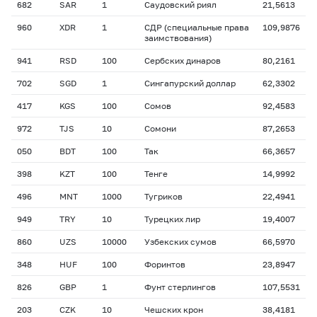
682
SAR
1
Саудовский риял
21,5613
960
XDR
1
СДР (специальные права
109,9876
заимствования)
941
RSD
100
Сербских динаров
80,2161
702
SGD
1
Сингапурский доллар
62,3302
417
KGS
100
Сомов
92,4583
972
TJS
10
Сомони
87,2653
050
BDT
100
Так
66,3657
398
KZT
100
Тенге
14,9992
496
MNT
1000
Тугриков
22,4941
949
TRY
10
Турецких лир
19,4007
860
UZS
10000
Узбекских сумов
66,5970
348
HUF
100
Форинтов
23,8947
826
GBP
1
Фунт стерлингов
107,5531
203
CZK
10
Чешских крон
38,4181