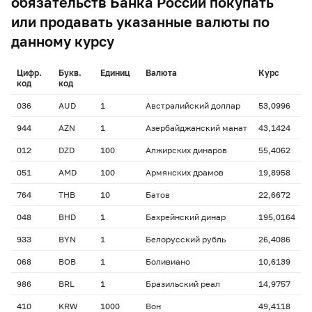
обязательств Банка России покупать
или продавать указанные валюты по
данному курсу
Цифр.
Букв.
Единиц
Валюта
Курс
код
код
036
AUD
1
Австралийский доллар
53,0996
944
AZN
1
Азербайджанский манат
43,1424
012
DZD
100
Алжирских динаров
55,4062
051
AMD
100
Армянских драмов
19,8958
764
THB
10
Батов
22,6672
048
BHD
1
Бахрейнский динар
195,0164
933
BYN
1
Белорусский рубль
26,4086
068
BOB
1
Боливиано
10,6139
986
BRL
1
Бразильский реал
14,9757
410
KRW
1000
Вон
49,4118