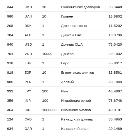
344
HKD
10
Гонконгских долларов
93,6440
980
UAH
10
Гривен
16,6802
208
DKK
1
Датская крона
11,5202
784
AED
1
Дирхам ОАЭ
19,9706
840
USD
1
Доллар США
73,3420
704
VND
10000
Донгов
29,1932
978
EUR
1
Евро
85,9017
818
EGP
10
Египетских фунтов
13,8561
985
PLN
1
Злотый
20,1844
392
JPY
100
Иен
46,4867
356
INR
100
Индийских рупий
76,6746
364
IRR
1000000
Иранских риалов
49,8181
124
CAD
1
Канадский доллар
53,4953
634
QAR
1
Катарский риал
20,1489