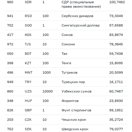
960
XDR
1
СДР (специальные
100,7462
права заимствования)
941
RSD
100
Сербских динаров
73,3349
702
SGD
1
Сингапурский доллар
57,6588
417
KGS
100
Сомов
83,8674
972
TJS
10
Сомони
78,3845
050
BDT
100
Так
59,7438
398
KZT
100
Тенге
15,8095
496
MNT
1000
Тугриков
20,5099
949
TRY
10
Турецких лир
16,1711
860
UZS
10000
Узбекских сумов
60,7467
348
HUF
100
Форинтов
23,8930
826
GBP
1
Фунт стерлингов
99,1951
203
CZK
10
Чешских крон
35,2724
752
SEK
10
Шведских крон
79,0277