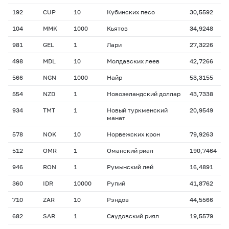
192
CUP
10
Кубинских песо
30,5592
104
MMK
1000
Кьятов
34,9248
981
GEL
1
Лари
27,3226
498
MDL
10
Молдавских леев
42,7266
566
NGN
1000
Найр
53,3155
554
NZD
1
Новозеландский доллар
43,7338
934
TMT
1
Новый туркменский
20,9549
манат
578
NOK
10
Норвежских крон
79,9263
512
OMR
1
Оманский риал
190,7464
946
RON
1
Румынский лей
16,4891
360
IDR
10000
Рупий
41,8762
710
ZAR
10
Рэндов
44,5566
682
SAR
1
Саудовский риял
19,5579