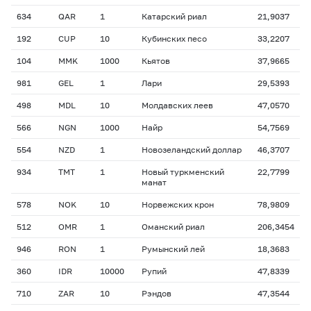
634
QAR
1
Катарский риал
21,9037
192
CUP
10
Кубинских песо
33,2207
104
MMK
1000
Кьятов
37,9665
981
GEL
1
Лари
29,5393
498
MDL
10
Молдавских леев
47,0570
566
NGN
1000
Найр
54,7569
554
NZD
1
Новозеландский доллар
46,3707
934
TMT
1
Новый туркменский
22,7799
манат
578
NOK
10
Норвежских крон
78,9809
512
OMR
1
Оманский риал
206,3454
946
RON
1
Румынский лей
18,3683
360
IDR
10000
Рупий
47,8339
710
ZAR
10
Рэндов
47,3544