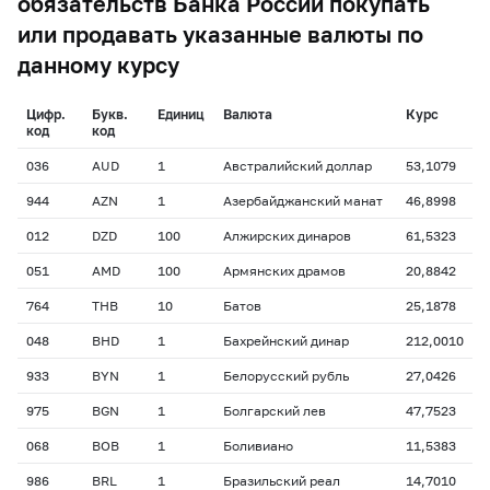
обязательств Банка России покупать
или продавать указанные валюты по
данному курсу
Цифр.
Букв.
Единиц
Валюта
Курс
код
код
036
AUD
1
Австралийский доллар
53,1079
944
AZN
1
Азербайджанский манат
46,8998
012
DZD
100
Алжирских динаров
61,5323
051
AMD
100
Армянских драмов
20,8842
764
THB
10
Батов
25,1878
048
BHD
1
Бахрейнский динар
212,0010
933
BYN
1
Белорусский рубль
27,0426
975
BGN
1
Болгарский лев
47,7523
068
BOB
1
Боливиано
11,5383
986
BRL
1
Бразильский реал
14,7010