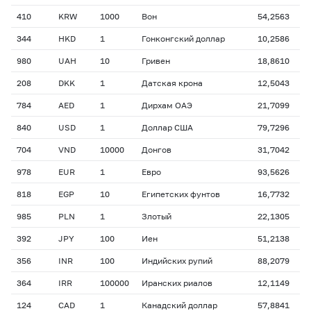
410
KRW
1000
Вон
54,2563
344
HKD
1
Гонконгский доллар
10,2586
980
UAH
10
Гривен
18,8610
208
DKK
1
Датская крона
12,5043
784
AED
1
Дирхам ОАЭ
21,7099
840
USD
1
Доллар США
79,7296
704
VND
10000
Донгов
31,7042
978
EUR
1
Евро
93,5626
818
EGP
10
Египетских фунтов
16,7732
985
PLN
1
Злотый
22,1305
392
JPY
100
Иен
51,2138
356
INR
100
Индийских рупий
88,2079
364
IRR
100000
Иранских риалов
12,1149
124
CAD
1
Канадский доллар
57,8841