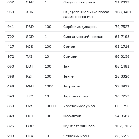
682
SAR
1
Саудовский риял
21,2612
960
XDR
1
СДР (специальные права
108,9401
заимствования)
941
RSD
100
Сербских динаров
79,7527
702
SGD
1
Сингапурский доллар
61,7198
417
KGS
100
Сомов
91,1716
972
TJS
10
Сомони
86,3136
050
BDT
100
Так
65,1481
398
KZT
100
Тенге
15,3320
496
MNT
1000
Тугриков
22,4919
949
TRY
10
Турецких лир
18,7279
860
UZS
10000
Узбекских сумов
66,1796
348
HUF
100
Форинтов
24,3687
826
GBP
1
Фунт стерлингов
107,1167
203
CZK
10
Чешских крон
38,5652