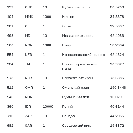
192
CUP
10
Кубинских песо
30,5268
104
MMK
1000
Кьятов
34,8878
981
GEL
1
Лари
27,5037
498
MDL
10
Молдавских леев
42,4053
566
NGN
1000
Найр
53,7834
554
NZD
1
Новозеландский доллар
42,4824
934
TMT
1
Новый туркменский
20,9327
манат
578
NOK
10
Норвежских крон
78,6386
512
OMR
1
Оманский риал
190,5446
946
RON
1
Румынский лей
16,0791
360
IDR
10000
Рупий
40,6144
710
ZAR
10
Рэндов
44,2055
682
SAR
1
Саудовский риял
19,5372