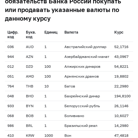
обязательств Банка России покупать
или продавать указанные валюты по
данному курсу
Цифр.
Букв.
Единиц
Валюта
Курс
код
код
036
AUD
1
Австралийский доллар
52,1716
944
AZN
1
Азербайджанский манат
43,0967
012
DZD
100
Алжирских динаров
54,8221
051
AMD
100
Армянских драмов
19,8802
764
THB
10
Батов
22,2980
048
BHD
1
Бахрейнский динар
194,8100
933
BYN
1
Белорусский рубль
26,1146
068
BOB
1
Боливиано
10,6027
986
BRL
1
Бразильский реал
14,2980
410
KRW
1000
Вон
47,4818