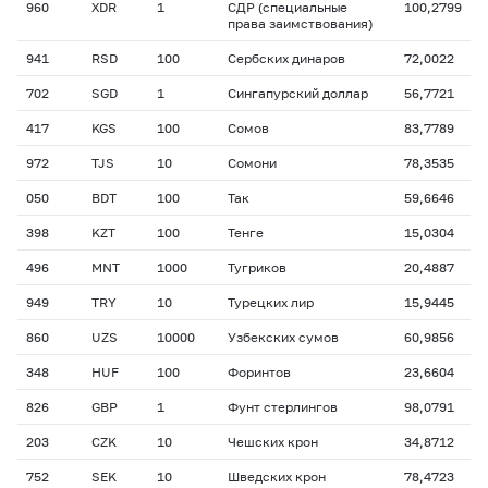
960
XDR
1
СДР (специальные
100,2799
права заимствования)
941
RSD
100
Сербских динаров
72,0022
702
SGD
1
Сингапурский доллар
56,7721
417
KGS
100
Сомов
83,7789
972
TJS
10
Сомони
78,3535
050
BDT
100
Так
59,6646
398
KZT
100
Тенге
15,0304
496
MNT
1000
Тугриков
20,4887
949
TRY
10
Турецких лир
15,9445
860
UZS
10000
Узбекских сумов
60,9856
348
HUF
100
Форинтов
23,6604
826
GBP
1
Фунт стерлингов
98,0791
203
CZK
10
Чешских крон
34,8712
752
SEK
10
Шведских крон
78,4723