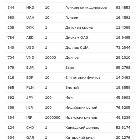
344
HKD
10
Гонконгских долларов
93,4853
980
UAH
10
Гривен
16,4591
208
DKK
1
Датская крона
11,4099
784
AED
1
Дирхам ОАЭ
19,9495
840
USD
1
Доллар США
73,2644
704
VND
10000
Донгов
29,1310
978
EUR
1
Евро
85,2798
818
EGP
10
Египетских фунтов
14,0463
985
PLN
1
Злотый
19,8559
392
JPY
100
Иен
45,6903
356
INR
100
Индийских рупий
76,6205
364
IRR
1000000
Иранских риалов
49,8239
124
CAD
1
Канадский доллар
52,6174
634
QAR
1
Катарский риал
20,1276