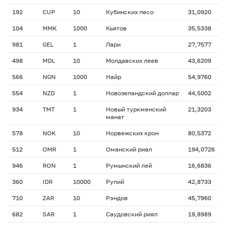
192
CUP
10
Кубинских песо
31,0920
104
MMK
1000
Кьятов
35,5338
981
GEL
1
Лари
27,7577
498
MDL
10
Молдавских леев
43,6209
566
NGN
1000
Найр
54,9760
554
NZD
1
Новозеландский доллар
44,5002
934
TMT
1
Новый туркменский
21,3203
манат
578
NOK
10
Норвежских крон
80,5372
512
OMR
1
Оманский риал
194,0726
946
RON
1
Румынский лей
16,6836
360
IDR
10000
Рупий
42,8733
710
ZAR
10
Рэндов
45,7960
682
SAR
1
Саудовский риял
19,8989