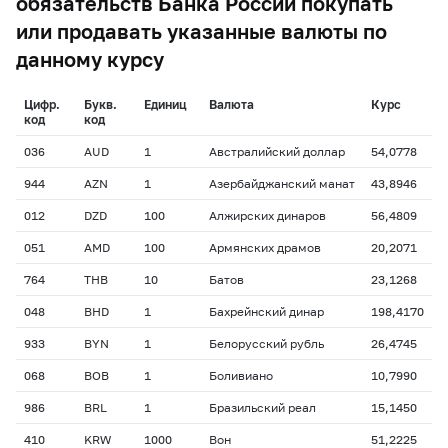
обязательств Банка России покупать
или продавать указанные валюты по
данному курсу
Цифр.
Букв.
Единиц
Валюта
Курс
код
код
036
AUD
1
Австралийский доллар
54,0778
944
AZN
1
Азербайджанский манат
43,8946
012
DZD
100
Алжирских динаров
56,4809
051
AMD
100
Армянских драмов
20,2071
764
THB
10
Батов
23,1268
048
BHD
1
Бахрейнский динар
198,4170
933
BYN
1
Белорусский рубль
26,4745
068
BOB
1
Боливиано
10,7990
986
BRL
1
Бразильский реал
15,1450
410
KRW
1000
Вон
51,2225