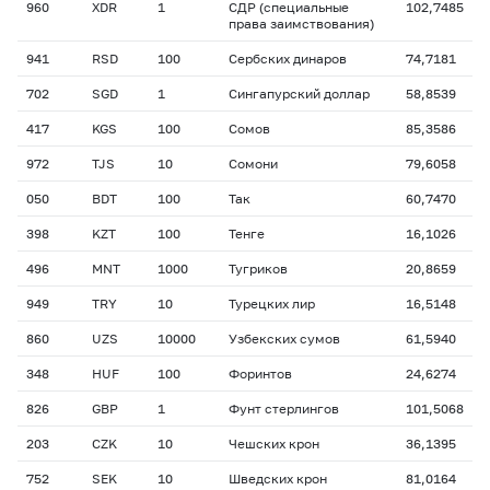
960
XDR
1
СДР (специальные
102,7485
права заимствования)
941
RSD
100
Сербских динаров
74,7181
702
SGD
1
Сингапурский доллар
58,8539
417
KGS
100
Сомов
85,3586
972
TJS
10
Сомони
79,6058
050
BDT
100
Так
60,7470
398
KZT
100
Тенге
16,1026
496
MNT
1000
Тугриков
20,8659
949
TRY
10
Турецких лир
16,5148
860
UZS
10000
Узбекских сумов
61,5940
348
HUF
100
Форинтов
24,6274
826
GBP
1
Фунт стерлингов
101,5068
203
CZK
10
Чешских крон
36,1395
752
SEK
10
Шведских крон
81,0164