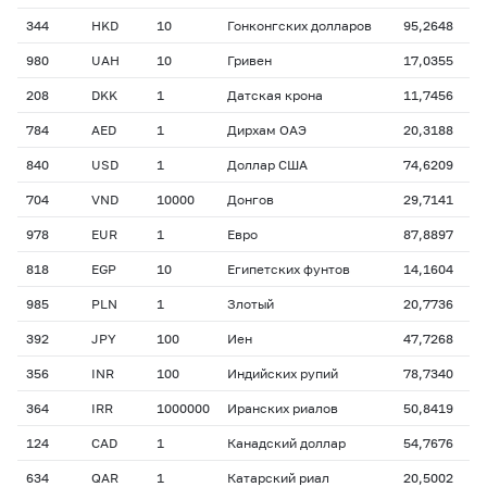
344
HKD
10
Гонконгских долларов
95,2648
980
UAH
10
Гривен
17,0355
208
DKK
1
Датская крона
11,7456
784
AED
1
Дирхам ОАЭ
20,3188
840
USD
1
Доллар США
74,6209
704
VND
10000
Донгов
29,7141
978
EUR
1
Евро
87,8897
818
EGP
10
Египетских фунтов
14,1604
985
PLN
1
Злотый
20,7736
392
JPY
100
Иен
47,7268
356
INR
100
Индийских рупий
78,7340
364
IRR
1000000
Иранских риалов
50,8419
124
CAD
1
Канадский доллар
54,7676
634
QAR
1
Катарский риал
20,5002