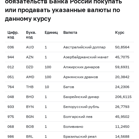
обязательств Банка России покупать
или продавать указанные валюты по
данному курсу
Цифр.
Букв.
Единиц
Валюта
Курс
код
код
036
AUD
1
Австралийский доллар
50,8564
944
AZN
1
Азербайджанский манат
45,7075
012
DZD
100
Алжирских динаров
59,6931
051
AMD
100
Армянских драмов
20,3842
764
THB
10
Батов
24,2306
048
BHD
1
Бахрейнский динар
206,6115
933
BYN
1
Белорусский рубль
26,7793
975
BGN
1
Болгарский лев
45,9502
068
BOB
1
Боливиано
11,2450
986
BRL
1
Бразильский реал
14,5688