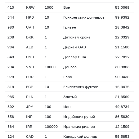
410
KRW
1000
Вон
53,0068
344
HKD
10
Гонконгских долларов
99,9392
980
UAH
10
Гривен
18,3842
208
DKK
1
Датская крона
12,0329
784
AED
1
Дирхам ОАЭ
21,1580
840
USD
1
Доллар США
77,7027
704
VND
10000
Донгов
30,8883
978
EUR
1
Евро
90,3438
818
EGP
10
Египетских фунтов
16,3475
985
PLN
1
Злотый
21,3569
392
JPY
100
Иен
49,8734
356
INR
100
Индийских рупий
86,5830
364
IRR
100000
Иранских риалов
12,1509
124
CAD
1
Канадский доллар
55,5853