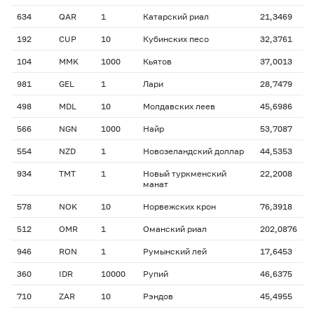
634
QAR
1
Катарский риал
21,3469
192
CUP
10
Кубинских песо
32,3761
104
MMK
1000
Кьятов
37,0013
981
GEL
1
Лари
28,7479
498
MDL
10
Молдавских леев
45,6986
566
NGN
1000
Найр
53,7087
554
NZD
1
Новозеландский доллар
44,5353
934
TMT
1
Новый туркменский
22,2008
манат
578
NOK
10
Норвежских крон
76,3918
512
OMR
1
Оманский риал
202,0876
946
RON
1
Румынский лей
17,6453
360
IDR
10000
Рупий
46,6375
710
ZAR
10
Рэндов
45,4955