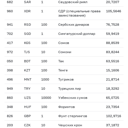
682
SAR
1
Саудовский риял
20,7207
960
XDR
1
СДР (специальные права
105,5646
заимствования)
941
RSD
100
Сербских динаров
76,7528
702
SGD
1
Сингапурский доллар
59,9419
417
KGS
100
Сомов
88,8539
972
TJS
10
Сомони
83,8244
050
BDT
100
Так
63,5516
398
KZT
100
Тенге
15,1606
496
MNT
1000
Тугриков
21,8714
949
TRY
10
Турецких лир
18,3292
860
UZS
10000
Узбекских сумов
65,0725
348
HUF
100
Форинтов
23,7354
826
GBP
1
Фунт стерлингов
102,9716
203
CZK
10
Чешских крон
37,1872