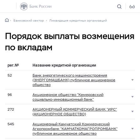
Банковский сектор
Ликвидация кредитных организаций
Порядок выплаты возмещения
по вкладам
рег.№
Название кредитной организации
52
Банк энергетического машиностроения
(ЭНЕРГОМАШБАНК) публичное акционерное
общество
96
Акционерное общество "Кемеровский
социально-инновационный банк"
272
АКЦИОНЕРНЫЙ КОММЕРЧЕСКИЙ БАНК "ИРС"
(АКЦИОНЕРНОЕ ОБЩЕСТВО)
545
Акционерный Камчатский Коммерческий
Агропромбанк "КАМЧАТКОМАГРОПРОМБАНК"
публичное акционерное общество