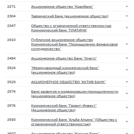
2271
Акционерное общество "Кранбанк"
2304
Таврический Банк (акционерное общество)
2347
Общество с ограниченной ответственностью
Коммерческий банк "ПЛАТИНА"
2410
Публичное акционерное общество
Коммерческий Банк "Промышленно-финансовое
сотрудничество"
2484
Акционерное общество Банк "Онего"
2524
"Международный коммерческий банк"
(акционерное общество)
2529
АКЦИОНЕРНОЕ ОБЩЕСТВО "АКТИВ БАНК"
2574
Банк развития и модернизации промышленности
(акционерное общество)
2576
Коммерческий банк "Гарант-Инвест"
(Акционерное общество)
2593
Коммерческий Банк "Альба Альянс" (Общество с
ограниченной ответственностью)
2607
Акционерное общество "Кросна-Банк"