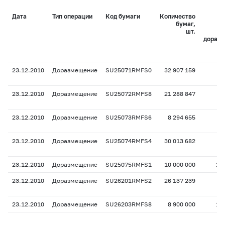
Дата
Тип операции
Код бумаги
Количество
бумаг,
о
шт.
дораз
23.12.2010
Доразмещение
SU25071RMFS0
32 907 159
23.12.2010
Доразмещение
SU25072RMFS8
21 288 847
23.12.2010
Доразмещение
SU25073RMFS6
8 294 655
23.12.2010
Доразмещение
SU25074RMFS4
30 013 682
23.12.2010
Доразмещение
SU25075RMFS1
10 000 000
12
23.12.2010
Доразмещение
SU26201RMFS2
26 137 239
23.12.2010
Доразмещение
SU26203RMFS8
8 900 000
11