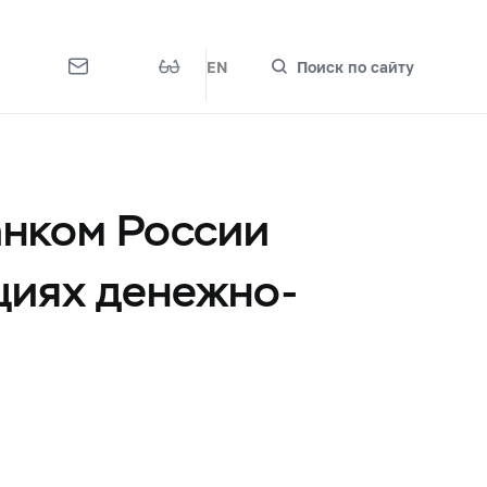
EN
Поиск по сайту
анком России
ациях денежно-