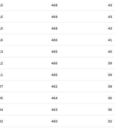
15
468
43
15
469
43
15
468
43
16
466
41
13
465
40
12
466
39
11
465
39
07
462
38
05
464
36
04
463
36
02
460
32