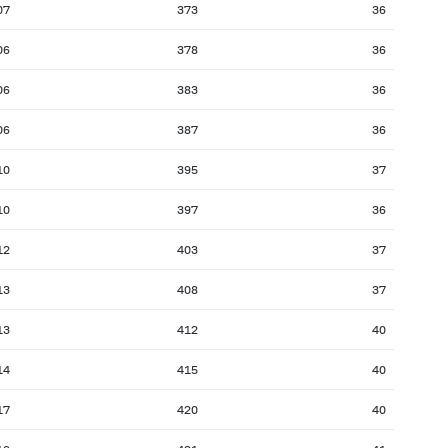
07
373
36
06
378
36
06
383
36
06
387
36
10
395
37
10
397
36
12
403
37
13
408
37
13
412
40
14
415
40
17
420
40