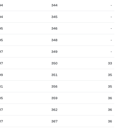
94
344
-
94
345
-
95
346
-
95
348
-
97
349
-
97
350
33
99
351
35
01
356
35
05
359
36
07
362
36
07
367
36