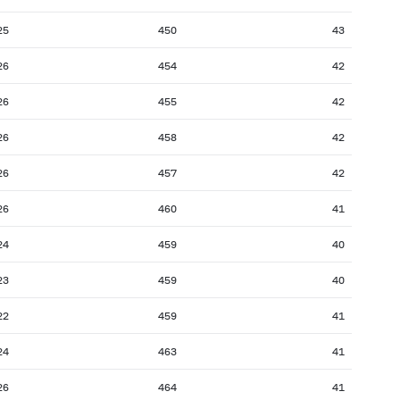
25
450
43
26
454
42
26
455
42
26
458
42
26
457
42
26
460
41
24
459
40
23
459
40
22
459
41
24
463
41
26
464
41