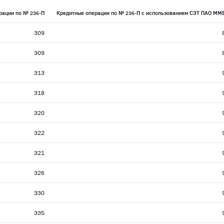
рации по №
236-П
Кредитные операции по №
236-П
с использованием СЭТ ПАО ММ
309
309
313
318
320
322
321
326
330
335