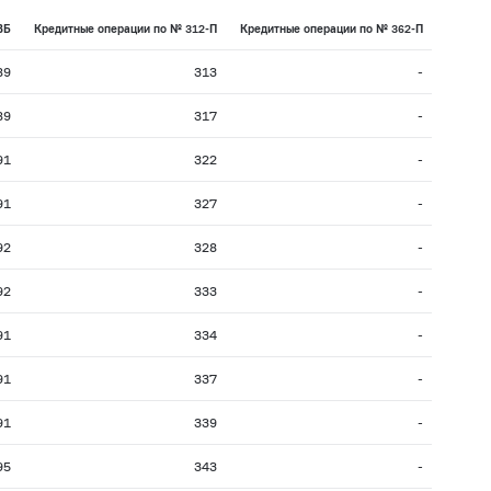
ВБ
Кредитные операции по №
312-П
Кредитные операции по №
362-П
89
313
-
89
317
-
91
322
-
91
327
-
92
328
-
92
333
-
91
334
-
91
337
-
91
339
-
95
343
-