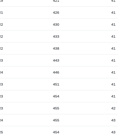
19
421
41
21
426
41
22
430
41
22
433
41
22
438
41
23
443
41
24
446
41
23
451
41
23
454
41
23
455
42
24
455
43
25
454
43