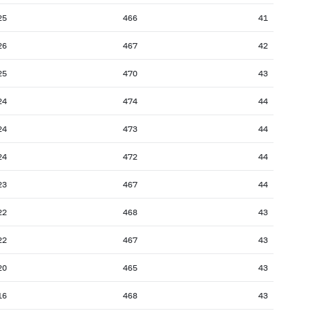
25
466
41
26
467
42
25
470
43
24
474
44
24
473
44
24
472
44
23
467
44
22
468
43
22
467
43
20
465
43
16
468
43