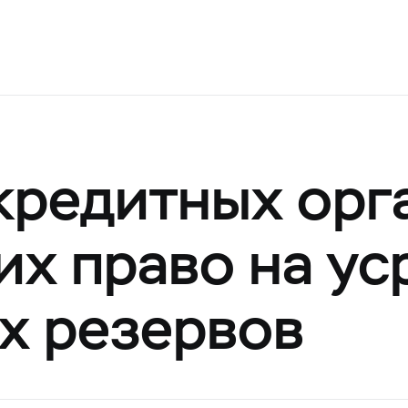
кредитных орг
х право на ус
х резервов