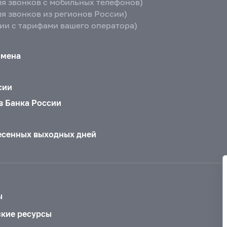
ля звонков с мобильных телефонов)
ля звонков из регионов России)
вии с тарифами вашего оператора)
бмена
сии
в Банка России
есенных выходных дней
ы
ские ресурсы