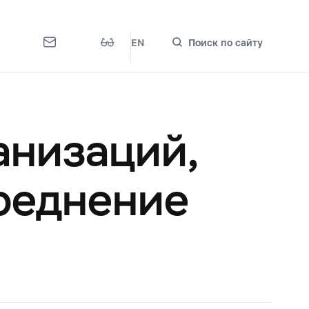
EN
Поиск по сайту
анизаций,
реднение