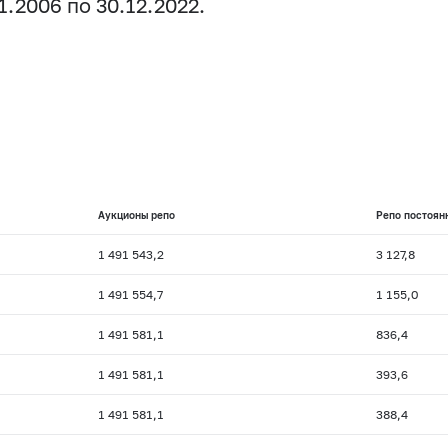
.2006 по 30.12.2022.
Аукционы репо
Репо постоян
1 491 543,2
3 127,8
1 491 554,7
1 155,0
1 491 581,1
836,4
1 491 581,1
393,6
1 491 581,1
388,4