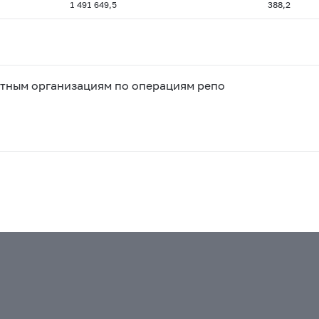
1 491 649,5
388,2
итным организациям по операциям репо