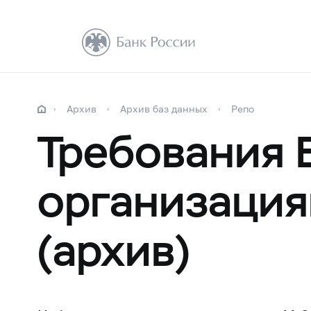
Архив
Архив баз данных
Репо
Требования 
организация
(архив)