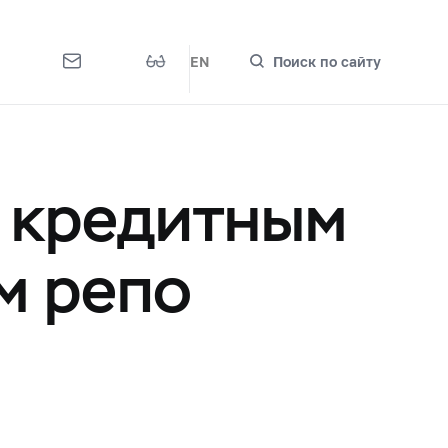
EN
Поиск по сайту
к кредитным
м репо