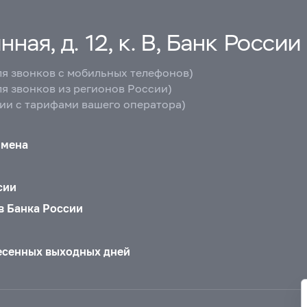
ная, д. 12, к. В, Банк России
ля звонков с мобильных телефонов)
ля звонков из регионов России)
вии с тарифами вашего оператора)
бмена
сии
в Банка России
есенных выходных дней