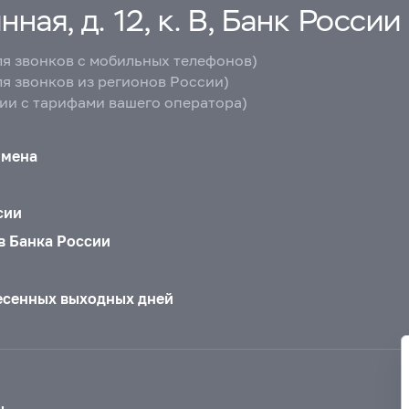
ная, д. 12, к. В, Банк России
ля звонков с мобильных телефонов)
ля звонков из регионов России)
вии с тарифами вашего оператора)
бмена
сии
в Банка России
есенных выходных дней
ы