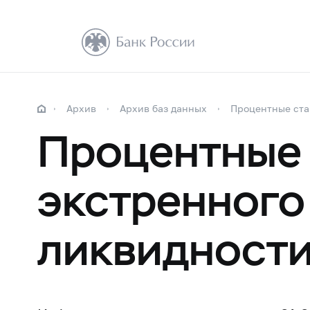
Архив
Архив баз данных
Процентные ста
Процентные 
экстренного
ликвидности