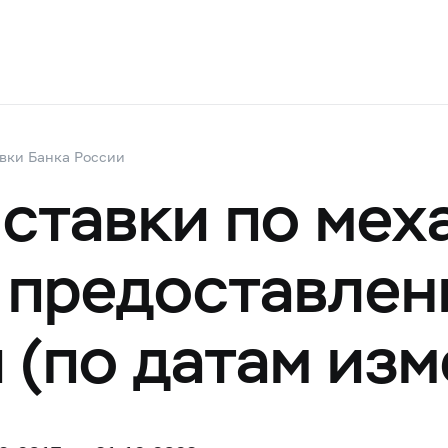
вки Банка России
ставки по мех
 предоставлен
 (по датам изм