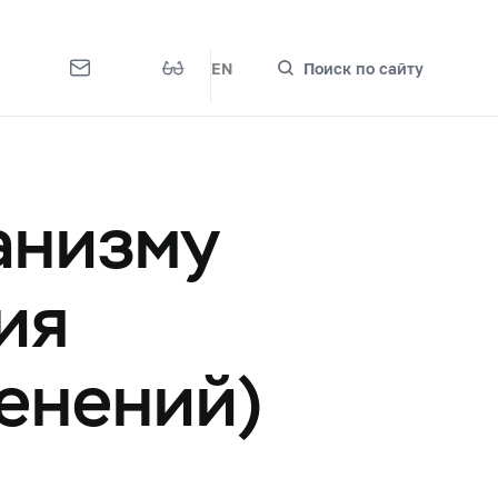
EN
Поиск по сайту
анизму
ия
енений)