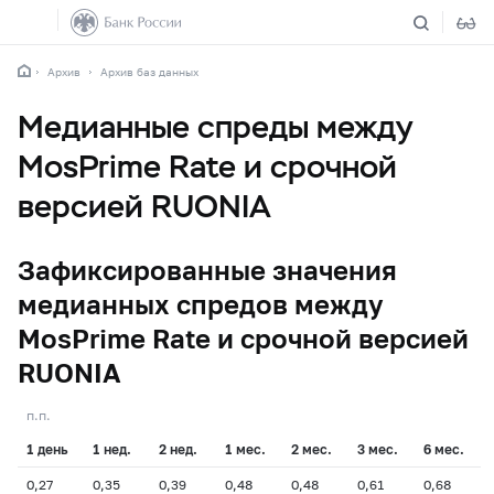
Архив
Архив баз данных
Медианные спреды между
MosPrime Rate и срочной
версией RUONIA
Зафиксированные значения
медианных спредов между
MosPrime Rate и срочной версией
RUONIA
п.п.
1 день
1 нед.
2 нед.
1 мес.
2 мес.
3 мес.
6 мес.
0,27
0,35
0,39
0,48
0,48
0,61
0,68