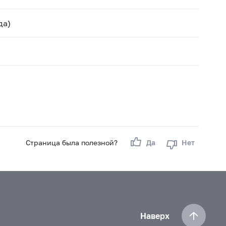
да)
Страница была полезной?
Да
Нет
Наверх