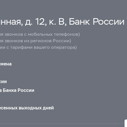
ная, д. 12, к. В, Банк России
ля звонков с мобильных телефонов)
ля звонков из регионов России)
вии с тарифами вашего оператора)
бмена
сии
в Банка России
есенных выходных дней