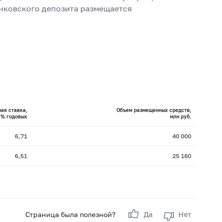
анковского депозита размещается
ая ставка,
Объем размещенных средств,
% годовых
млн руб.
6,71
40 000
6,51
25 160
Страница была полезной?
Да
Нет