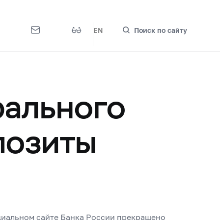
EN
Поиск по сайту
рального
позиты
циальном сайте Банка России прекращено