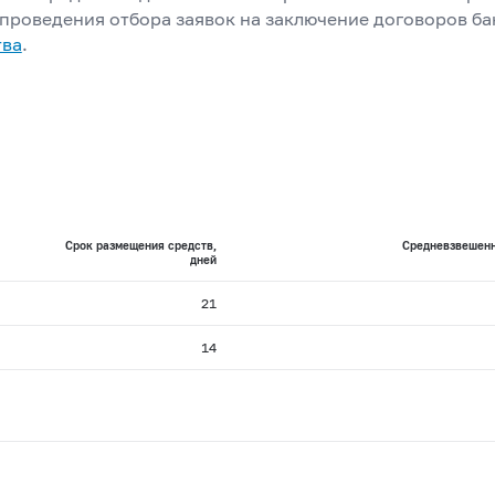
х проведения отбора заявок на заключение договоров б
тва
.
Срок размещения средств,
Средневзвешенн
дней
21
14