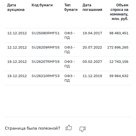
Дата
Код бумаги
Тип
Дата
Объем
аукциона
бумаги
погашения
спроса на
номиналу,
млн. руб.
12.12.2012
SU25080RMFS1
ОФЗ -
19.04.2017
98 483,451
ПД
12.12.2012
SU26209RMFS5
ОФЗ -
20.07.2022
172 896,265
1
ПД
19.12.2012
SU26207RMFS9
ОФЗ -
03.02.2027
12 743,156
ПД
19.12.2012
SU26210RMFS3
ОФЗ -
11.12.2019
39 964,632
ПД
Страница была полезной?