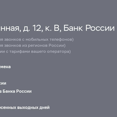
ная, д. 12, к. В, Банк России
ля звонков с мобильных телефонов)
ля звонков из регионов России)
вии с тарифами вашего оператора)
бмена
сии
в Банка России
есенных выходных дней