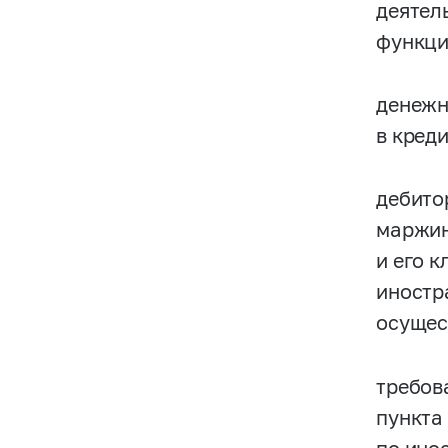
деятел
функци
денежн
в кред
дебито
маржин
и его 
иностр
осущес
требов
пункта