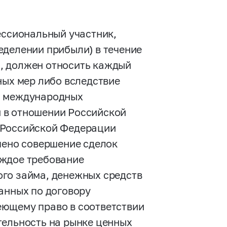
ессиональный участник,
еделении прибыли) в течение
да, должен относить каждый
ных мер либо вследствие
, международных
 в отношении Российской
 Российской Федерации
чено совершение сделок
аждое требование
го займа, денежных средств
анных по договору
еющему право в соответствии
тельность на рынке ценных