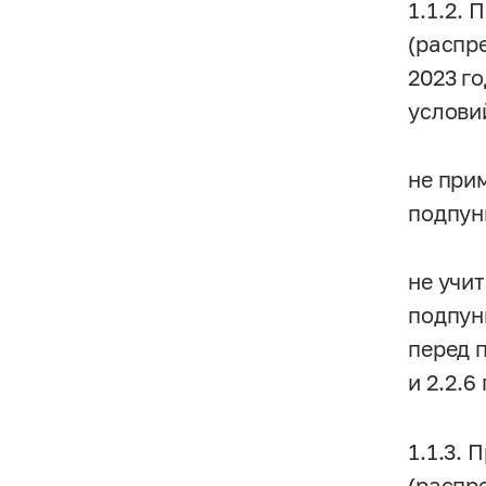
1.1.2.
(распре
2023 г
условий
не при
подпун
не учи
подпун
перед 
и 2.2.6
1.1.3.
(распре