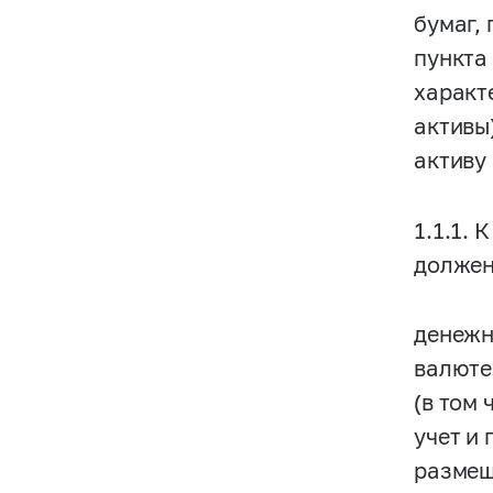
бумаг,
пункта
характ
активы
активу 
1.1.1.
должен
денежн
валюте
(в том
учет и
размещ