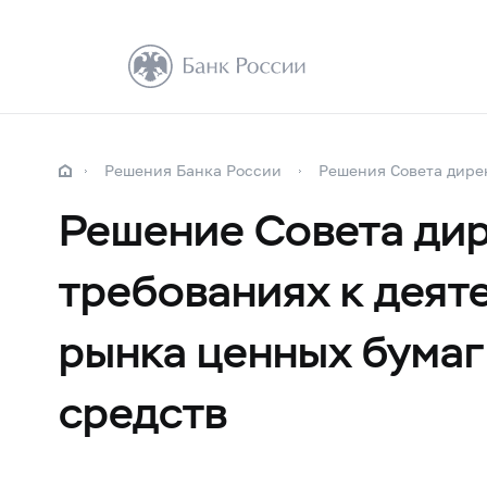
Решения Банка России
Решения Совета дире
Решение Совета дир
требованиях к деят
рынка ценных бумаг
средств