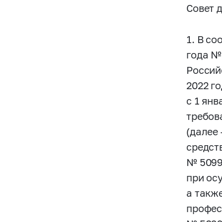
Совет 
1. В со
года 
Россий
2022 г
c 1 ян
требов
(далее
средст
№
509
при ос
а такж
профес