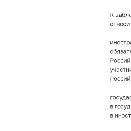
К забл
относи
иностр
обязат
Россий
участн
Россий
госуда
в госу
в инос