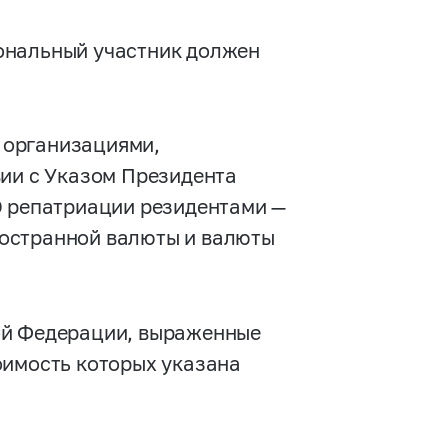
ональный участник должен
 организациями,
вии с Указом Президента
О репатриации резидентами —
остранной валюты и валюты
ой Федерации, выраженные
оимость которых указана