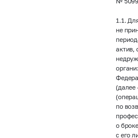
№
5099
1.1. Д
не при
периода
актив,
недруж
органи
Федера
(далее
(опера
по воз
профес
о брок
с его 