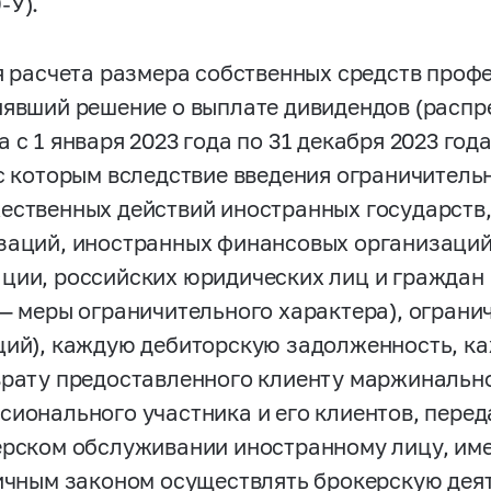
-У).
ля расчета размера собственных средств проф
нявший решение о выплате дивидендов (распр
 с 1 января 2023 года по 31 декабря 2023 го
 с которым вследствие введения ограничитель
ественных действий иностранных государств
заций, иностранных финансовых организаций
ции, российских юридических лиц и граждан
 — меры ограничительного характера), ограни
ций), каждую дебиторскую задолженность, к
врату предоставленного клиенту маржинально
сионального участника и его клиентов, перед
ерском обслуживании иностранному лицу, им
личным законом осуществлять брокерскую дея