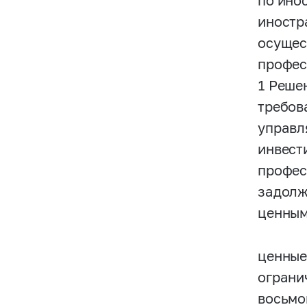
по ино
иностр
осущес
профес
1 Реше
требов
управл
инвест
профес
задолж
ценным
ценные
ограни
восьмо