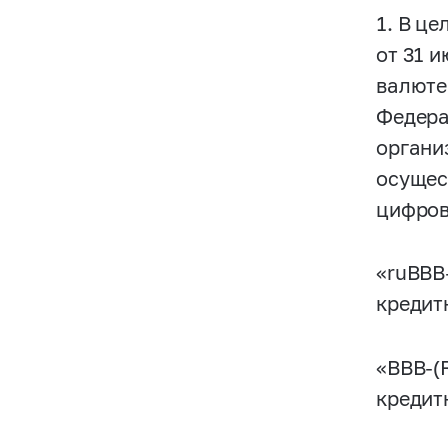
1. В це
от 31 
валюте
Федера
органи
осущес
цифров
«ruBBB
кредит
«BBB-(
кредит