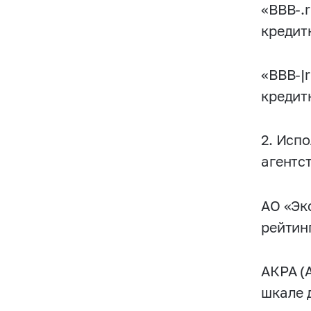
«BBB-.
кредит
«BBB-|
кредит
2. Исп
агентс
АО «Эк
рейтин
АКРА (
шкале 