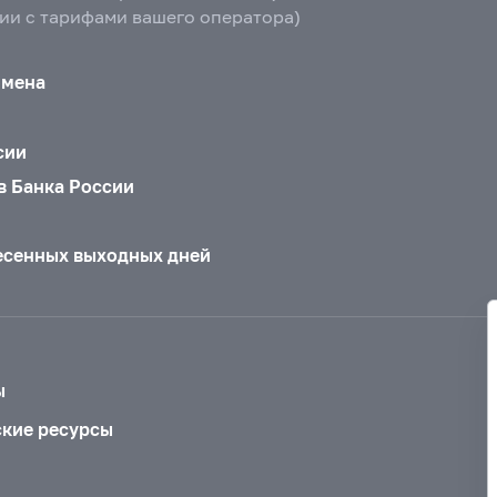
вии с тарифами вашего оператора)
бмена
сии
в Банка России
есенных выходных дней
ы
ские ресурсы