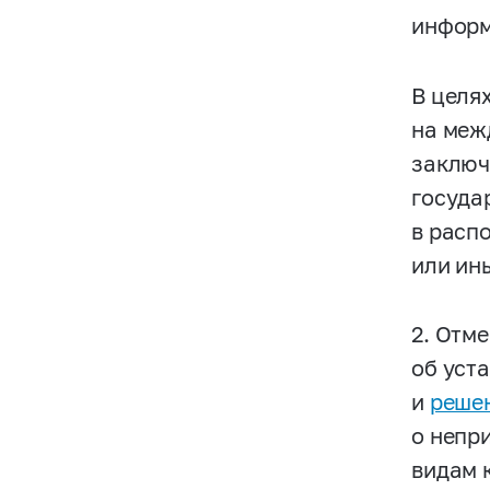
информ
В целя
на меж
заключ
госуда
в расп
или ин
2. Отм
об уст
и
решен
о непр
видам 