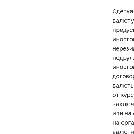
Сделка
валюту
предус
иностр
нерези
недруж
иностр
догово
валюты
от кур
заключ
или на
на орг
валютн