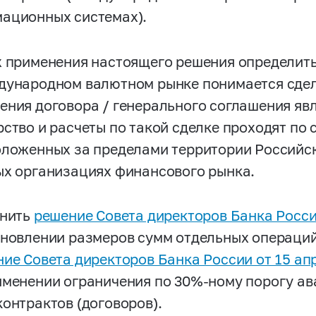
ационных системах).
х применения настоящего решения определить
дународном валютном рынке понимается сдел
ения договора / генерального соглашения яв
рство и расчеты по такой сделке проходят по 
оложенных за пределами территории Российс
ых организациях финансового рынка.
енить
решение Совета директоров Банка России
ановлении размеров сумм отдельных операций
ие Совета директоров Банка России от 15 апр
именении ограничения по 30%-ному порогу а
контрактов (договоров).