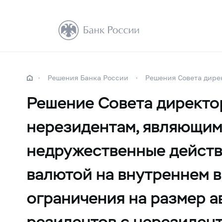
Решения Банка России
Решения Совета дире
Решение Совета директор
нерезидентам, являющим
недружественные действ
валютой на внутреннем 
ограничения на размер а
резидентов с нерезиден