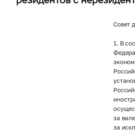
Совет 
1. В с
Федера
эконом
Россий
устано
Россий
иностр
осущес
за вал
за иск