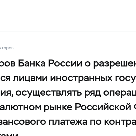
кторов
ов Банка России о разрешен
ся лицами иностранных гос
ия, осуществлять ряд опера
валютном рынке Российской 
вансового платежа по контра
тами