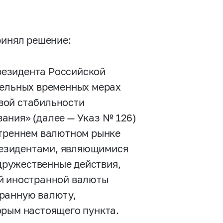
ринял решение:
Президента Российской
тельных временных мерах
вой стабильности
ания» (далее — Указ № 126)
утреннем валютном рынке
езидентами, являющимися
ружественные действия,
ой иностранной валюты
транную валюту,
орым настоящего пункта.