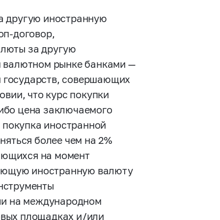
а другую иностранную
оп-договор,
алюты за другую
м валютном рынке банками —
 государств, совершающих
овии, что курс покупки
ибо цена заключаемого
я покупка иностранной
няться более чем на 2%
вающихся на момент
вующую иностранную валюту
нструменты
или на международном
овых площадках и/или