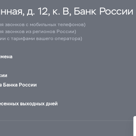
ная, д. 12, к. В, Банк России
ля звонков с мобильных телефонов)
ля звонков из регионов России)
вии с тарифами вашего оператора)
бмена
сии
в Банка России
есенных выходных дней