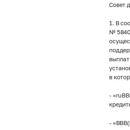
Совет 
1. В со
№
584
осущес
поддер
выплат
устано
в кото
- «ruВ
кредит
- «BBB