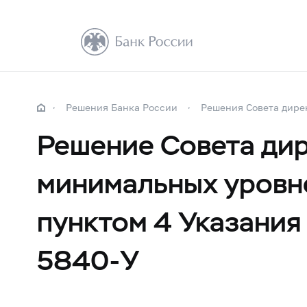
Решения Банка России
Решения Совета дире
Решение Совета дир
минимальных уровне
пунктом 4 Указания
5840-У