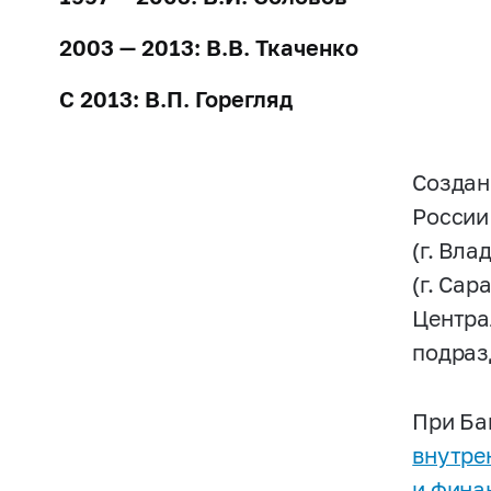
2003 — 2013: В.В. Ткаченко
С 2013: В.П. Горегляд
Создан
России
(г. Вла
(г. Сар
Центра
подраз
При Ба
внутре
и фина