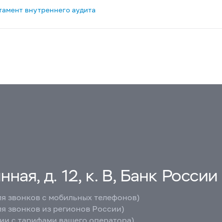
тамент внутреннего аудита
ная, д. 12, к. В, Банк России
ля звонков с мобильных телефонов)
ля звонков из регионов России)
вии с тарифами вашего оператора)