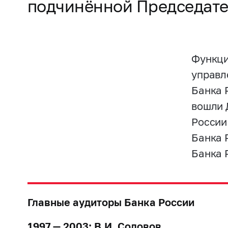
подчинённой Председате
Функци
управл
Банка 
вошли 
России
Банка 
Банка 
Главные аудиторы Банка России
1997 — 2003: В.И. Соловов