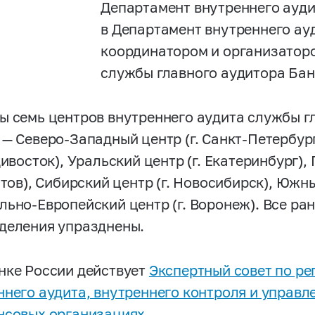
Департамент внутреннего ауди
в Департамент внутреннего ау
координатором и организатор
службы главного аудитора Бан
ы семь центров внутреннего аудита службы г
 — Северо-Западный центр (г. Санкт-Петербур
дивосток), Уральский центр (г. Екатеринбург)
атов), Сибирский центр (г. Новосибирск), Южны
льно-Европейский центр (г. Воронеж). Все ра
деления упразднены.
нке России действует
Экспертный совет по р
ннего аудита, внутреннего контроля и управл
нсовых организациях
.