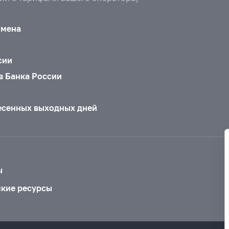
бмена
сии
в Банка России
есенных выходных дней
ы
ские ресурсы