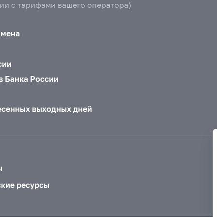
вии с тарифами вашего оператора)
бмена
сии
в Банка России
есенных выходных дней
ы
ские ресурсы