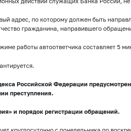
ионных действий служащих Банка России, не
ый адрес, по которому должен быть направл
тчество гражданина, направившего обращени
ежиме работы автоответчика составляет 5 ми
антируется.
декса Российской Федерации предусмотрен
нии преступления.
рия» и порядок регистрации обращений.
ет круглосуточно с понедельника по воскре