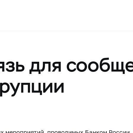
язь для сообщ
ррупции
х мероприятий, проводимых Банком России,