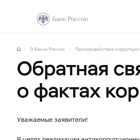
О Банке России
Противодействие коррупции
Обратная св
о фактах ко
Уважаемые заявители!
В целях реализации антикоррупционны